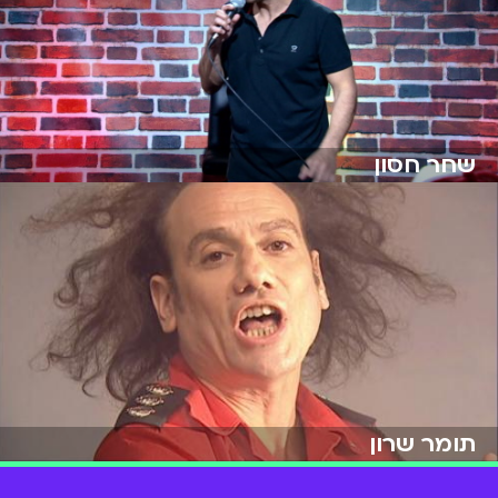
שירי גדני
שחר חסון
תומר שרון