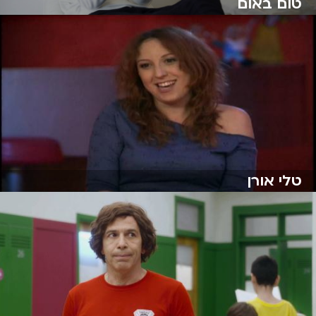
טום באום
טלי אורן