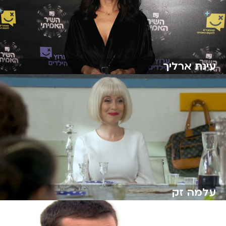
עינת ארליך
עלמה זק
עמי סמולרצ'יק