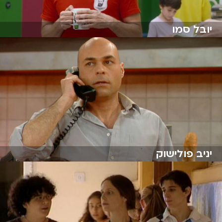
יובל סמו
יניב פולישוק