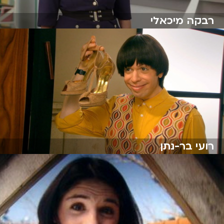
רבקה מיכאלי
רועי בר-נתן