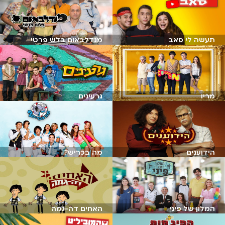
תעשה לי סאב
מנדלבאום בלש פרטי
מריו
גרעינים
הידוענים
מה בכריש?
המלון של פיני
האחים דה-גמה