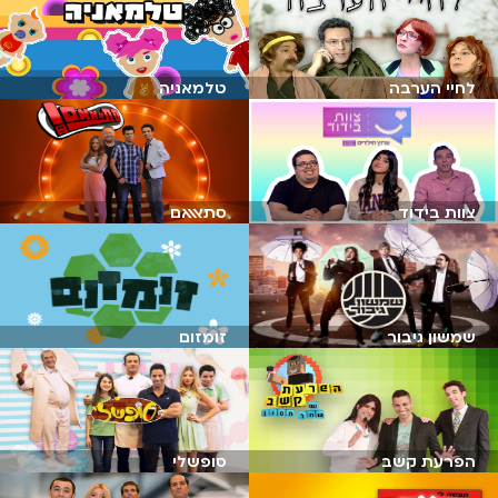
לחיי הערבה
טלמאניה
צוות בידוד
סתאאאם
שמשון גיבור
זומזום
הפרעת קשב
סופשלי