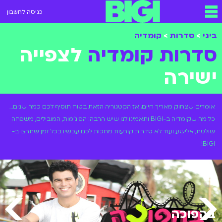
כניסה לחשבון
ביגי
>
סדרות
>
קומדיה
סדרות קומדיה
לצפייה
ישירה
אומרים שצחוק מאריך חיים, אז הקטגוריה הזאת בטוח תוסיף לכם כמה שנים…
כל מה שקומדיה ב-BIGI ותאמינו לנו שיש הרבה: הפיג'מות, המובילים, משפחה
שולטת, אלישע ועוד לא סדרות קורעות מחכות לכם עכשיו בכל זמן שתרצו ב-
BIGI!
בהפוכה