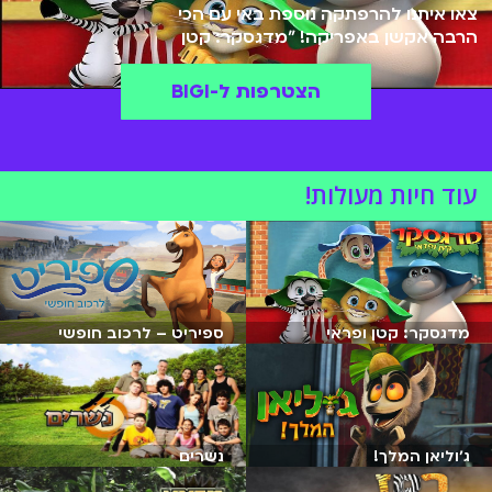
צאו איתנו להרפתקה נוספת באי עם הכי
הרבה אקשן באפריקה! "מדגסקר: קטן
ופראי" מבית אולפני האנמיציה
"DreamWorks" מגיעה ל-BIGI. הסדרה
הצטרפות ל-BIGI
מבוססת על סדרת הסרטים "מדגסקר".
לעומת הסדרות הקודמות מסדרת
"מדגסקר", הפעם העלילה מתמקדת
בארבעת הדמויות הראשיות מהסרט: אלכס
עוד חיות מעולות!
האריה, מרטי הזברה, גלוריה ההיפו ומלמן
הג'ירפה. עלילת הסדרה מתרחשת לפני
תחילת הסרט הראשון. אלכס, מרטי, גלוריה
ומלמן מתגוררים בגן החיות של סנטרל
פארק בניו יורק. יחד הם יוצאים להרפתקאות
בעיר הגדולה דרך מנהרות שהם מצאו בגן
מדגסקר: קטן ופראי
ספיריט – לרכוב חופשי
החיות. הצטרפו אליהם בהרפתקה בצפייה
ישירה באתר BIGI!
ג׳וליאן המלך!
נשרים