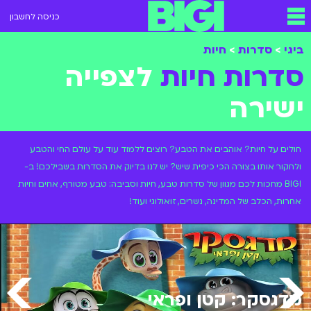
כניסה לחשבון
ביגי
>
סדרות
>
חיות
סדרות חיות
לצפייה
ישירה
חולים על חיות? אוהבים את הטבע? רוצים ללמוד עוד על עולם החי והטבע
ולחקור אותו בצורה הכי כיפית שיש? יש לנו בדיוק את הסדרות בשבילכם! ב-
BIGI מחכות לכם מגוון של סדרות טבע, חיות וסביבה: טבע מטורף, אחים וחיות
אחרות, הכלב של המדינה, נשרים, זואולוגי ועוד!
מדגסקר: קטן ופראי