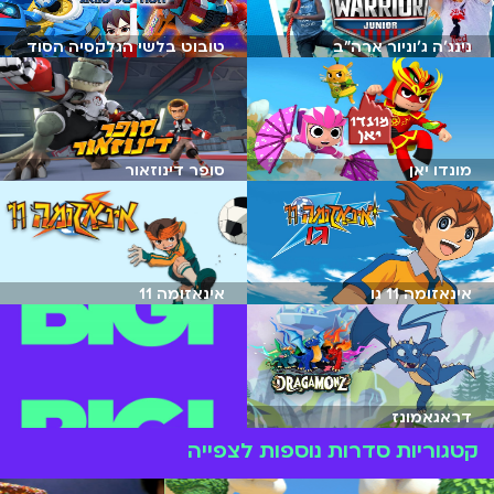
נינג'ה ג'וניור ארה"ב
טובוט בלשי הגלקסיה הסוד
של סוואג
מונדו יאן
סופר דינוזאור
אינאזומה 11 גו
אינאזומה 11
דראגאמונז
קטגוריות סדרות נוספות לצפייה