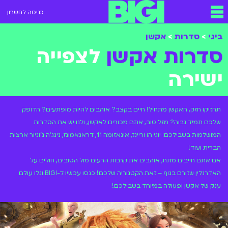
כניסה לחשבון
ביגי
>
סדרות
>
אקשן
סדרות אקשן
לצפייה
ישירה
תחזיקו חזק, האקשן מתחיל! חיים בקצב? אוהבים להיות מופתעים? הדופק
שלכם תמיד גבוה? מזל טוב, אתם מכורים לאקשן, ולנו יש את הסדרות
המושלמות בשבילכם: יוגי הו וריינז, אינאזומה 11, דראגאמונז, נינג'ה ג'וניור ארצות
הברית ועוד!
אם אתם חייבים מתח, אוהבים את קרבות הרעים מול הטובים, חולים על
האדרנלין שזורם בגוף – זאת הקטגוריה שלכם! כנסו עכשיו ל-BIGI וגלו עולם
ענק של אקשן ופעולה במיוחד בשבילכם!