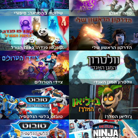
טרה דאנקן
שלושה בהסוואה: סיפורי
ארקדיה
הדרקון הראשון שלי
קונג פו פנדה: כפות הגורל
וולטרון המגן האגדי
ציידי הטרולים
ג׳וליאן המלך!
טובוט בלשי הגלקסיה