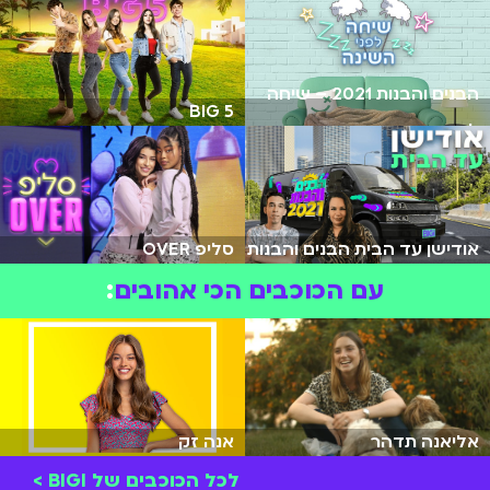
הבנים והבנות 2021 – שיחה
BIG 5
לפני השינה
אודישן עד הבית הבנים והבנות
סליפ OVER
עם הכוכבים הכי אהובים
:
אליאנה תדהר
אנה זק
לכל הכוכבים של BIGI >