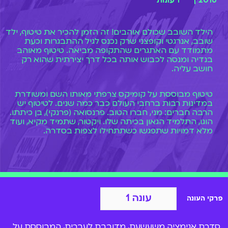
2016 |
1 עונות
הילד השובב שכולם אוהבים! זה הזמן להכיר את טיטוף, ילד
שובב, אנרגטי וקופצני שרק נכנס לגיל ההתבגרות וכעת
מתמודד עם האתגרים שהתקופה מביאה. טיטוף מאוהב
בנדיה ומנסה לכבוש אותה בכל דרך יצירתית שהוא רק
חושב עליה.
טיטוף מבוססת על קומיקס צרפתי מאותו השם ומשודרת
במדינות רבות ברחבי העולם כבר כמה שנים. לטיטוף יש
הרבה חברים: מני, חברו הטוב. פרנסואה (פרנקי), בן כיתתו.
הוגו, התלמיד הגאון בכיתה שלו. ויקטור, שתמיד מקיא, ועוד
מלא דמויות שתפגשו כשתתחילו לצפות בסדרה.
עונה 1
פרקי העונה
סדרת אנימציה משעשעת, מדובבת לעברית, המבוססת על