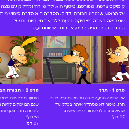
קומיקס צרפתי מפורסם. טיטוף הוא ילד מיוחד ומדליק עם נוצה
על הראש, שמנהיג חבורת ילדים. הסדרה היא סדרת סיטואציות
שמביאה בצורה מצחיקה ונוגעת ללב את חיי היום יום של
הילדים בבית ספר, בבית, אהבות ראשונות ועוד.
פרק 1 - תרז
פרק 2 - חבורת הצדק
אל הכיתה מגיעה ילדה חדשה ומוזרה בשם
טיטוף ומני צופים בטלוו
תרז. טיטוף לא מסתדר איתה בכלל, עד
שגם הם יכולים להיות ג
שהיא עוזרת לו לפתור בעיה אישית.
לחבורה חבר נוסף ומק
07 דק'
הצדק".
07 דק'