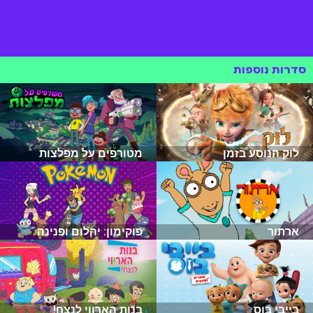
סדרות נוספות
לוק הנוסע בזמן
מטורפים על מפלצות
ארתור
פוקימון: יהלום ופנינה
בייבי בוס
בנות הארווי לנצח!