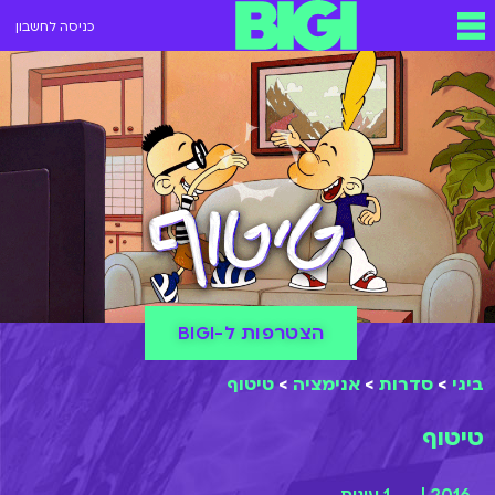
כניסה לחשבון
הצטרפות ל-BIGI
ביגי
>
סדרות
>
אנימציה
>
טיטוף
טיטוף