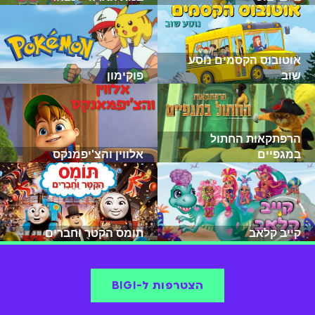
אוטובוס הקסמים נוסע
שוב
פוקימון
הרפתקאות החתול
במגפיים
אלווין והצ'יפמנקס
קייב קלאב
תומס הקטר וחברים
הצטרפות ל-BIGI