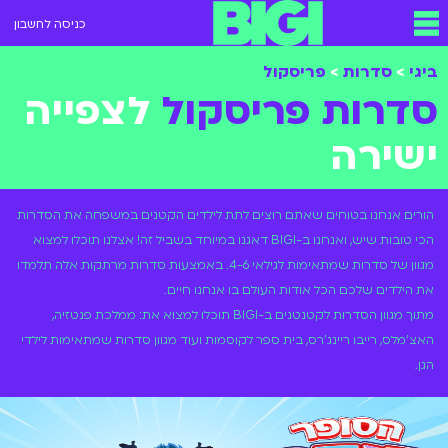
כניסה לחשבון
ביגי
>
סדרות
>
פריסקול
סדרות פריסקול
לצפייה
ישירה
הורים אנחנו בטוחים שאתם רוצים לתת לילדים הקטנים במשפחה את הסדרות
הכי טובות שיש, ואנחנו ב-BIGI דאגנו במיוחד בשביל זה! אצלנו תוכלו למצוא
מגוון של סדרות שמתאימות לגילאי 4-6. באמצעות סדרות מרתקות אלה תלמדו
את הילדים שלכם הכל אודות העולם בו אנחנו חיים.
מתוך מגוון הסדרות לקטנטנים ב-BIGI תוכלו למצוא את: ממלכת פנטזיה,
האצ'מלס, רייבו ריינג'רס, בית ספר לקוסמות ועוד מגוון סדרות שמתאימות לילדי
הגן.