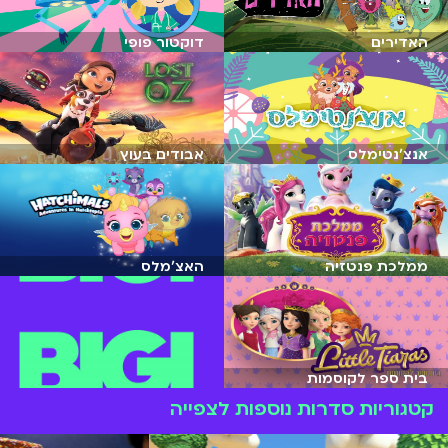
האדירים
דוקטור פופי
אנצ'נטימלס
אבודים בעוץ
ממלכת פנטזיה
האצ'מלס
בית ספר לקוסמות
קטגוריות סדרות נוספות לצפייה