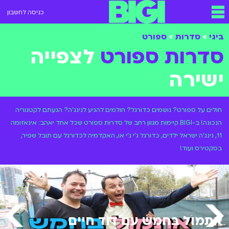
כניסה לחשבון
ביגי
>
סדרות
>
ספורט
סדרות ספורט
לצפייה
ישירה
חולים על ספורט? נושמים כדורגל? חולמים להגיע לנינג'ה? הגעתם לקטגוריה
הנכונה! ב-BIGI קיימות מגוון רחב של סדרות ספורט שכל אחד יאהב: אינאזומה
11, נינג'ה ישראל ילדים, כדורגל ג'י ג'י או, האקדמיה לכדורגל עם תובל שפיר,
בסקטירס ועוד!
אתמול בחמש עם דוד חיים