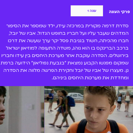
האם הילדים מגבעת נפוליאון יצליחו? האם בני נוער יהיו
פרקי העונה
אלה שיפתרו את תעלות פסל כף-היד? מה תעשה
המשטרה? בואו לשמוע את הסיפור דרך נקודת מבטו של
סדרת דרמה מקורית במרכזה עידו, ילד שמספר את הסיפור
עידו, עכשיו לצפייה ישירה ב-BIGI.
המדהים שעבר עליו ועל חבריו בחופש הגדול. אביו של יובל,
חברו מהכיתה, חשוד בגניבת פסל יקר ערך שעשה את דרכו
ברכב הברינקס בו הוא נוהג, משדה התעופה למוזיאון ישראל
בירושלים. הסדרה עוקבת אחר מערכת היחסים בין עידו וחבריו
שמקום מפגשו הקבוע נמצאת "בגבעת נפוליאון" הידועה ברמת
גן. מעצרו של אביו של יובל וחקירת הפרשה מלווה את הסדרה
ומחדדת את מערכות היחסים ביניהם.