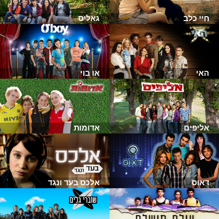
חיי כלב
גאליס
האי
או בוי
אליפים
אדומות
דאוס
אלכס בעד ונגד