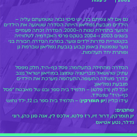
2002 |
3 עונות
גם אם לא צפיתם בה, יש סיכוי גבוה ששמעתם עליה –
הילדים מגבעת נפוליאון הייתה הסדרה ששיגעה את הילדים
והנוער בתחילת שנות ה-2000. הסדרה זכתה פעמיים
בשנים 2003 ו-2004 בטקס פרסי האקדמיה לטלוויזיה
בקטגוריית סדרות ילדים ונוער. במרכז הסדרה חבורת בני
נוער שנפגשת באופן קבוע בגבעת נפוליאון שברמת גן
ופותרת יחד תעלומות.
הסדרה מתחילה בתעלומה: פסל כף-היד, חלק מפסל
עתיק שהושאל מבריטניה שמוצג במוזיאון ישראל נגנב
בדרך משדה התעופה.התעלומה מערכת את הילדים
מגבעת נפוליאון:
יובל לוין (רז פלטו) – תלמיד בית ספר ובנו של מאבטח "פסל
כף-היד" שנשדד.
עידו קליין (
יון תומרקין
) – תלמיד בית ספר בן 12, ילד נחוש
אבל גם שקט וביישן. חברו לכיתה של יובל, מאוהב באלה
שחקנים:
(אנה סגן כהן).
יון תומרקין, דרור זיו, רז פלטו, אלכס לין, אנה סגן כהן, רוני
תומר (דרור זיו) – חברם לכיתה של יובל ועידו, מקניט את
נדלר, נטע אטיאס
בנות הכיתה שלו, אבל גם מגונן על יובל בעת הצורך.
גיל (אלכס לוין) – חברו הטוב ביותר של תומר.
אלה (אנה סגן כהן) – הילדה שעידו אוהב.