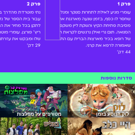
פרק 1
פרק 2
עומרי מגיע לאילת לתחרות סנוקר ומגלה
נתי מוטרדת מהדרך ב
שחסר לו כסף, בזמן שנעה מארגנת את
עבור בית הספר של נד
מסיבת פתיחת הקיץ והשקת ליין משקפי
לתקן בכל מחיר את ה
הסנואה. תום נרי ואילן נרגשים לקראת הגעתו
ריץ' פורצן. עומרי מו
של רופא בכיר מארצות הברית עם התרופה
שלו ומבקש את עזרתו
שאמורה לרפא את קרני.
29 דק'
44 דק'
סדרות נוספות
לוק הנוסע בזמן
מטורפים על מפלצות