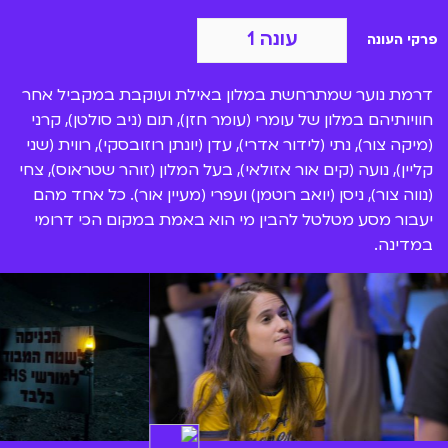
אל המלון מגיעים גם צחי (
נוה צור
) וניסן (
יואב רוטמן
) ולהם
מטרה אחת – להשיג את הנשיקה הראשונה של ניסן. הם גם
עונה 1
פרקי העונה
מספקים את הרגעים הכי קורעים בסדרה! בסדרה תכירו גם
את עפרי (מעיין אור) ואת דנה (עמית סידי) החברות הכי
טובות.
דרמת נוער שמתרחשת במלון באילת ועוקבת במקביל אחר
חוויותיהם במלון של עומרי (עומר חזן), תום (ניב סולטן), קרני
אילת היא
סדרת נוער
מעניינת, סוחפת ומרגשת. הגיע הזמן
(מיקה צור), נתי (לידור אדרי), עדן (יונתן רוזובסקי), רווית (שני
שגם אתם תצאו לחופשה באילת, גם אם זה מהספה, דרך
קליין), נועה (קים אור אזולאי), בעל המלון (זוהר שטראוס), צחי
BIGI. רק שעם סידרה כזאת, אנחנו לא בטוחים כמה רגועה
תהיה החופשה הזאת…
(נווה צור), ניסן (יואב רוטמן) ועפרי (מעיין אור). כל אחד מהם
יעבור מסע מטלטל להבין מי הוא באמת במקום הכי דרומי
במדינה.