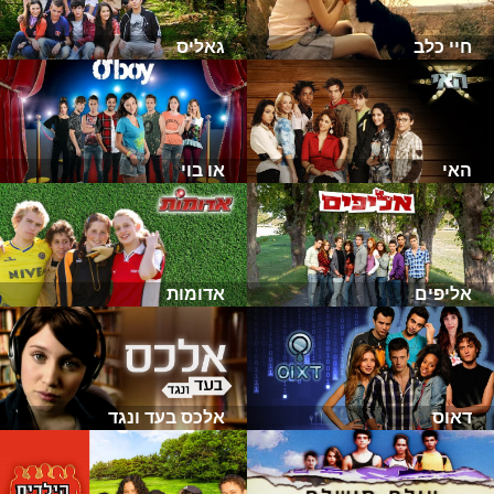
חיי כלב
גאליס
האי
או בוי
אליפים
אדומות
דאוס
אלכס בעד ונגד