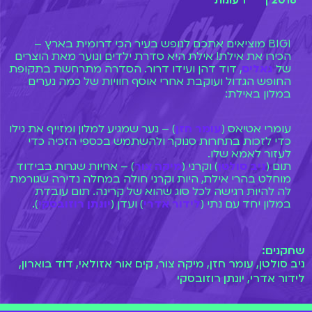
2018 |
1 עונות
BIGI מוציאים אתכם לנופש בעיר הכי דרומית בארץ –
הכירו את אילת! אילת היא סדרת ילדים ונוער מאת הוצרים
של
גאליס
, דוד דהן ועידו דרור. הסדרה מתרחשת בתקופת
החופש הגדול ועוקבת אחרי אוסף חוויות של כמה נערים
במלון באילת:
עומרי אטיאס (
עומר חזן
) – נער שמגיע למלון ומזייף את גילו
כדי לזכות בתחרות סנוקר ולהשתמש בכספי הזכיה כדי
לעזור לאמא שלו.
תום (
ניב סולטן
) וקרני (
מיקה צור
) – אחיות שגרות בבידוד
מוחלט בהרי אילת, היות וקרני חולה במחלה נדירה שגורמת
לה להיות רגישה לכל סוג שהוא של קרינה. תום עובדת
במלון יחד עם נתי (
לידור אדרי
) ועדן (
יונתן רוזובסקי
).
עדן הוא במקרה גם האקס של נועה בן שושן (
קים אור
שחקנים:
אזולאי
), הבת של בעל המלון שחושבת שהכל מגיע לה. היא
אושיית רשת שחצנית וסנובית שמנסה להקים מותג משלה.
ניב סולטן, עומר חזן, מיקה צור, קים אור אזולאי, דוד בוארון,
לנועה יש אקס נוסף, דין (דוד בוארון), שהוא גם המציל של
לידור אדרי, יונתן רוזובסקי
בריכת המלון.