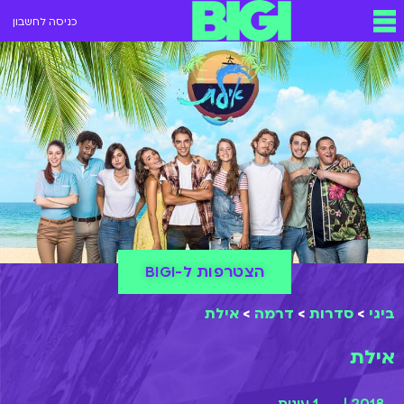
כניסה לחשבון
הצטרפות ל-BIGI
ביגי
>
סדרות
>
דרמה
>
אילת
אילת