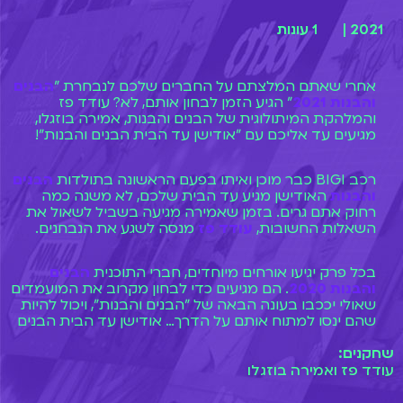
2021 |
1 עונות
אחרי שאתם המלצתם על החברים שלכם לנבחרת "
הבנים
והבנות 2021
" הגיע הזמן לבחון אותם, לא? עודד פז
והמלהקת המיתולוגית של הבנים והבנות, אמירה בוזגלו,
מגיעים עד אליכם עם "אודישן עד הבית הבנים והבנות"!
רכב BIGI כבר מוכן ואיתו בפעם הראשונה בתולדות
הבנים
והבנות
האודישן מגיע עד הבית שלכם, לא משנה כמה
רחוק אתם גרים. בזמן שאמירה מגיעה בשביל לשאול את
השאלות החשובות,
עודד פז
מנסה לשגע את הנבחנים.
בכל פרק יגיעו אורחים מיוחדים, חברי התוכנית
הבנים
והבנות 2020
. הם מגיעים כדי לבחון מקרוב את המועמדים
שאולי יככבו בעונה הבאה של "הבנים והבנות", ויכול להיות
שהם ינסו למתוח אותם על הדרך… אודישן עד הבית הבנים
והבנות לצפייה רק בביגי!
שחקנים:
עודד פז ואמירה בוזגלו