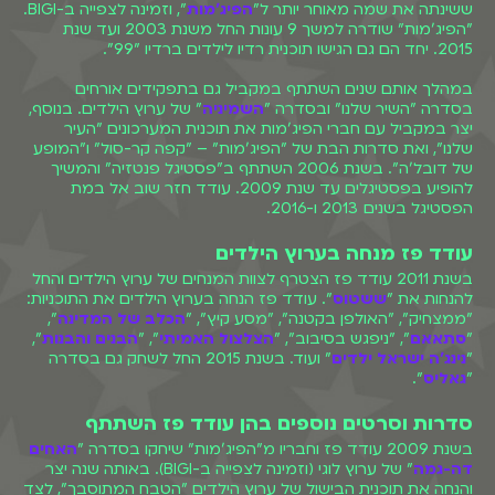
ששינתה את שמה מאוחר יותר ל"
הפיג'מות
", וזמינה לצפייה ב-BIGI.
"הפיג'מות" שודרה למשך 9 עונות החל משנת 2003 ועד שנת
2015. יחד הם גם הגישו תוכנית רדיו לילדים ברדיו "99".
במהלך אותם שנים השתתף במקביל גם בתפקידים אורחים
בסדרה "השיר שלנו" ובסדרה "
השמיניה
" של ערוץ הילדים. בנוסף,
יצר במקביל עם חברי הפיג'מות את תוכנית המערכונים "העיר
שלנו", ואת סדרות הבת של "הפיג'מות" – "קפה קר-סול" ו"המופע
של דובל'ה". בשנת 2006 השתתף ב"פסטיגל פנטזיה" והמשיך
להופיע בפסטיגלים עד שנת 2009. עודד חזר שוב אל במת
הפסטיגל בשנים 2013 ו-2016.
עודד פז מנחה בערוץ הילדים
בשנת 2011 עודד פז הצטרף לצוות המנחים של ערוץ הילדים והחל
להנחות את "
ששטוס
". עודד פז הנחה בערוץ הילדים את התוכניות:
"ממצחיק", "האולפן בקטנה", "מסע קיץ", "
הכלב של המדינה
",
"
סתאאם
", "ניפגש בסיבוב", "
הצלצול האמיתי
", "
הבנים והבנות
",
"
נינג'ה ישראל ילדים
" ועוד. בשנת 2015 החל לשחק גם בסדרה
"
גאליס
".
סדרות וסרטים נוספים בהן עודד פז השתתף
בשנת 2009 עודד פז וחבריו מ"הפיג'מות" שיחקו בסדרה "
האחים
דה-גמה
" של ערוץ לוגי (וזמינה לצפייה ב-BIGI). באותה שנה יצר
והנחה את תוכנית הבישול של ערוץ הילדים "הטבח המתוסבך", לצד