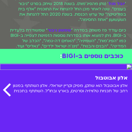
'
יובל סגל
' (נתן מהפיג'מות). בשנת 2018 שיחק בסרט "גיבור
בעננים". שנה לאחר מכן החל להנחות את התוכנית "אלף בית
בפוליטיקה" של ערוץ הכנסת. בשנת 2020 החל להנחות את
השעשועון "אחוז החסימה".
כיום עודד פז משחק בסדרה "
שמשון גיבור
" שמשודרת בלעדית
ב-BIGI. ניתן למצוא אותו בסדרות נוספות הזמינות לצפייה ב-BIGI
כמו "הפיג'מות", "השמיניה", "האחים דה-גמה", "הכלב של
המדינה", "הבנים והבנות", "נינג'ה ישראל ילדים", "גאליס" ועוד.
כוכבים נוספים ב-BIGI
:
אלון אבוטבול
אלון אבוטבול הוא שחקן, מפיק וקריין ישראלי. אלון השתתף במגוון
רחב של תכניות טלוויזיה וסרטים, בארץ ובחו"ל. השתתף בתכנית
"אלכס בעד ונגד" ששודרה בערוץ הילדים. בואו להכיר אותו מקרוב!