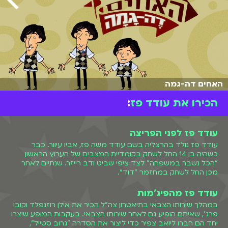
האחים דה-גמה
הכירו את עודד פז
:
עודד פז לפני הפריצה
עודד פז נולד בהרצליה בשם עודד משה פז, אביו עיוור. כבר
כשהיה בן 14 החל לשחק בקומדיית המצבים של הערוץ הראשון
"הכל נשבר במשפחה" לצד ציפי שביט ודב רייזר. שנתיים לאחר
מכן החל לשחק במחזמר "דוד".
עודד פז מהפיג'מות
במהלך שירותו הצבאי בתיאטרון צה"ל הכיר את אילן רוזנפלד וקובי
פרג', שאיתם הופיע גם לאחר שירותו הצבאי. בעקבות המופע שיצרו
יחד הם חברו ליואב צפיר כדי ליצור את הסדרה "גרוב סטייל",