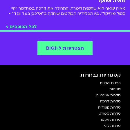
מאיה שואף
מאיה שואף היא שחקנית וזמרת, התחילה את דרכה במחזמר "היי
סקול מיוזיקל". בין תפקידיה הבולטים שיחקה ב"אלכס בעד ונגד" -
סדרת דרמה על נערה תיכוניסטית שזמינה לצפייה ישירה עכשיו ב-
BIGI.
לכל הכוכבים >
הצטרפות ל-BIGI
קטגוריות נבחרות
הבנים והבנות
ששטוס
סדרות אנימציה
סדרות דרמה
סדרות קומדיה
סדרות ספורט
סדרות אקשן
סדרות לוגי