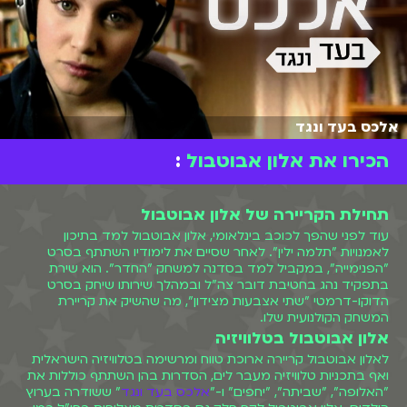
אלכס בעד ונגד
הכירו את אלון אבוטבול
:
תחילת הקריירה של אלון אבוטבול
עוד לפני שהפך לכוכב בינלאומי, אלון אבוטבול למד בתיכון
לאמנויות "תלמה ילין". לאחר שסיים את לימודיו השתתף בסרט
"הפנימייה", במקביל למד בסדנה למשחק "החדר". הוא שירת
בתפקיד נהג בחטיבת דובר צה"ל ובמהלך שירותו שיחק בסרט
הדוקו-דרמטי "שתי אצבעות מצידון", מה שהשיק את קריירת
המשחק הקולנועית שלו.
אלון אבוטבול בטלוויזיה
לאלון אבוטבול קריירה ארוכת טווח ומרשימה בטלוויזיה הישראלית
ואף בתכניות טלוויזיה מעבר לים, הסדרות בהן השתתף כוללות את
"האלופה", "שביתה", "יחפים" ו-"
אלכס בעד ונגד
" ששודרה בערוץ