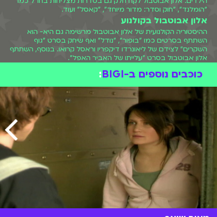
הילדים. אלון אבוטבול לקח חלק גם בסדרות מצליחות בחו"ל כמו
"הומלנד", "חוק וסדר: מדור מיוחד", "קאסל" ועוד.
אלון אבוטבול בקולנוע
ההיסטוריה הקולנועית של אלון אבוטבול מרשימה גם היא- הוא
השתתף בסרטים כמו "בופור", "נודל" ואף שיחק בסרט "גוף
השקרים" לצידם של ליאונרדו דיקפריו וראסל קרואו. בנוסף, השתתף
אלון אבוטבול בסרט "עלייתו של האביר האפל".
כוכבים נוספים ב-BIGI
: