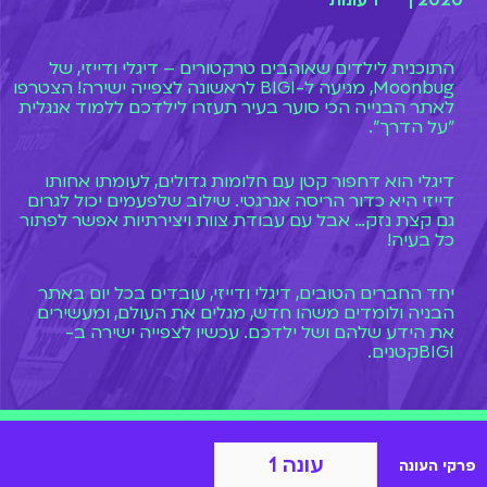
2020 |
1 עונות
התוכנית לילדים שאוהבים טרקטורים – דיגלי ודייזי, של
Moonbug, מגיעה ל-BIGI לראשונה לצפייה ישירה! הצטרפו
לאתר הבנייה הכי סוער בעיר תעזרו לילדכם ללמוד אנגלית
"על הדרך".
דיגלי הוא דחפור קטן עם חלומות גדולים, לעומתו אחותו
דייזי היא כדור הריסה אנרגטי. שילוב שלפעמים יכול לגרום
גם קצת נזק… אבל עם עבודת צוות ויצירתיות אפשר לפתור
כל בעיה!
יחד החברים הטובים, דיגלי ודייזי, עובדים בכל יום באתר
הבניה ולומדים משהו חדש, מגלים את העולם, ומעשירים
את הידע שלהם ושל ילדכם. עכשיו לצפייה ישירה ב-
BIGIקטנים.
עונה 1
פרקי העונה