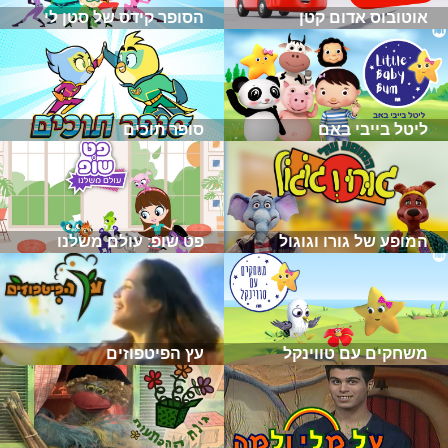
אוטובוס אדום קטן
הסופר קידס של סטן לי
ליטל בייבי באם
סופר תוכים
המופע של גורו וגוגול
פט שופ: עולם משלנו
משחקים עם טווינקל
עץ הפיטפוזים