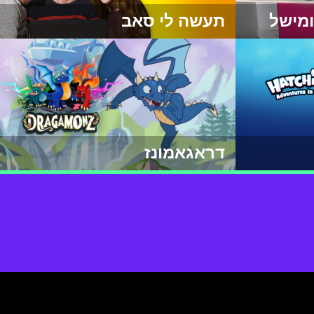
מישל
תעשה לי סאב
דראגאמונז