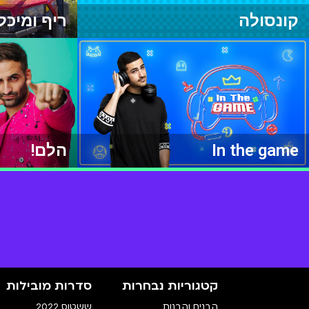
קונסולה
ריף ומיכ
In the game
הלם!
קטגוריות נבחרות
סדרות מובילות
הבנים והבנות
ששטוס 2022