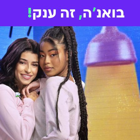
בואנ
'
ה
,
זה ענק
!