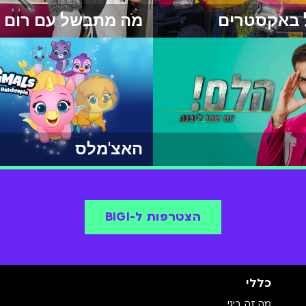
ל באקסטרים
מה מתבשל עם רום ו
האצ'מלס
הצטרפות ל-BIGI
כללי
מה זה ביגי