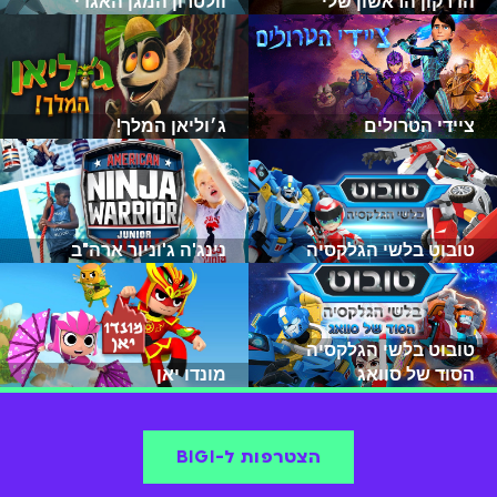
הדרקון הראשון שלי
וולטרון המגן האגדי
ציידי הטרולים
ג׳וליאן המלך!
טובוט בלשי הגלקסיה
נינג'ה ג'וניור ארה"ב
טובוט בלשי הגלקסיה
הסוד של סוואג
מונדו יאן
הצטרפות ל-BIGI