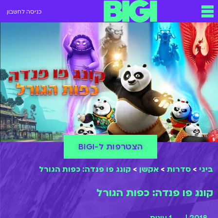
כניסה לחשבון
הצטרפות ל-BIGI
ביגי
>
סדרות
>
אקשן
>
קונג פו פנדה: כפות הגורל
קונג פו פנדה: כפות הגורל