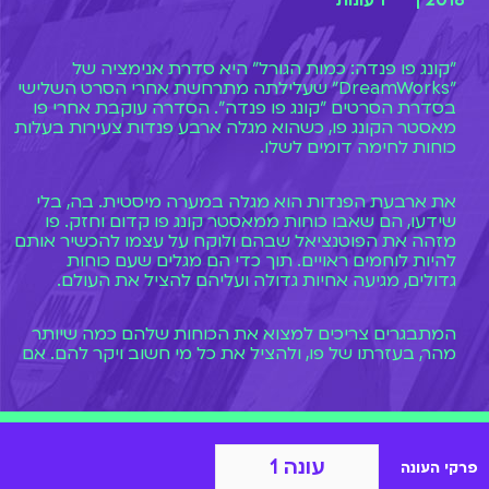
2018 |
1 עונות
"קונג פו פנדה: כמות הגורל" היא סדרת אנימציה של
"DreamWorks" שעלילתה מתרחשת אחרי הסרט השלישי
בסדרת הסרטים "קונג פו פנדה". הסדרה עוקבת אחרי פו
מאסטר הקונג פו, כשהוא מגלה ארבע פנדות צעירות בעלות
כוחות לחימה דומים לשלו.
את ארבעת הפנדות הוא מגלה במערה מיסטית. בה, בלי
שידעו, הם שאבו כוחות ממאסטר קונג פו קדום וחזק. פו
מזהה את הפוטנציאל שבהם ולוקח על עצמו להכשיר אותם
להיות לוחמים ראויים. תוך כדי הם מגלים שעם כוחות
גדולים, מגיעה אחיות גדולה ועליהם להציל את העולם.
המתבגרים צריכים למצוא את הכוחות שלהם כמה שיותר
מהר, בעזרתו של פו, ולהציל את כל מי חשוב ויקר להם. אם
אתם כבר במתח, אז כדאי לכם להכנס ל-BIGI – הסדרה
כבר מחכה לכם שם בצפייה ישירה בכל זמן שרק תרצו.
עונה 1
פרקי העונה