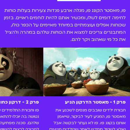
פו, מאסטר הקונג פו, מגלה ארבע פנדות צעירות בעלות כוחות
לחימה דומים לשלו, ומכשיר אותם להיות לוחמים ראויים. בזמן
שכוחות אפלים ועוצמתיים במיוחד מאיימים על הכפר כולו,
המתבגרים צריכים למצוא את הכוחות שלהם במהרה ולהציל
את כל מי שאהוב ויקר להם.
פרק 1 - מאסטר הדרקון הגיע
פרק 2 - דרקון כחול משחק באש
חבורת ילדים שובבים מנסים לשכנע את
פו וחבורת התלמידים 
מאסטר פו, המגיע לעיר לביקור, שייאמן
נטושה בה יוכלו להתאמן
אותם בקונג פו. פו לא נעתר לבקשה אבל
שלהם. סכנה מפתיעה 
נאלץ לשקול מחדש לאחר שהילדים מגיעים
לחבורה לרצות להשוויץ