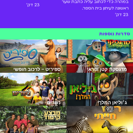
במהרה כדי לכתוב עליה כתבת שער
23 דק'
ראשונה לעיתון בית הספר.
23 דק'
סדרות נוספות
מדגסקר: קטן ופראי
ספיריט – לרכוב חופשי
ג׳וליאן המלך!
נשרים