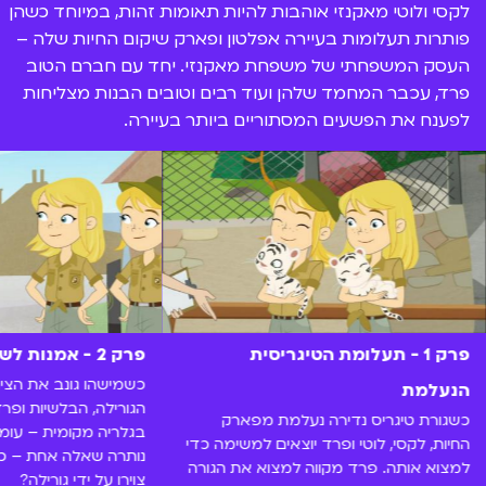
לקסי ולוטי מאקנזי אוהבות להיות תאומות זהות, במיוחד כשהן
פותרות תעלומות בעיירה אפלטון ופארק שיקום החיות שלה –
העסק המשפחתי של משפחת מאקנזי. יחד עם חברם הטוב
פרד, עכבר המחמד שלהן ועוד רבים וטובים הבנות מצליחות
לפענח את הפשעים המסתוריים ביותר בעיירה.
פרק 1 - תעלומת הטיגריסית
פרק 2 - אמנות לשם אמנות
כשמישהו גונב את הציו
הנעלמת
הגורילה, הבלשיות ופר
כשגורת טיגריס נדירה נעלמת מפארק
בגלריה מקומית – עומ
החיות, לקסי, לוטי ופרד יוצאים למשימה כדי
נותרה שאלה אחת – כיצ
למצוא אותה. פרד מקווה למצוא את הגורה
צוירו על ידי גורילה?