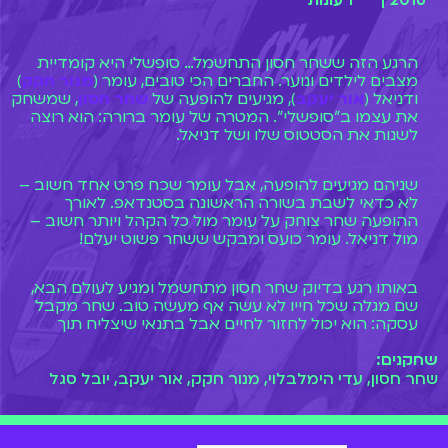
2016 |
1 עונות
הרגע הזה ששחר חסון התחשמל… סופשלי היא קומדיית
מצבים לילדים ונוער. החברים הכי טובים, עומר (
מנור חקק
)
ודניאל (
אור יעקב
), מגיעים להופעה של
שחר חסון
, שמשחק
את עצמו ב"סופשלי". המטרה של עומר ברורה: הוא רוצה
לשנות את הסטטוס שלו ושל דניאל.
שניהם מגיעים להופעה, אבל עומר שכח פרט אחד חשוב –
לא כדאי לשבת בשורה הראשונה בסטנדאפ. לאורך
ההופעה שחר צוחק על עומר מול כל הקהל ויותר חשוב –
מול דניאל. עומר כועס ומבקש ששחר פשוט יעלם!
באותו רגע בדיוק שחר חסון מתחשמל ומגיע לעולם הבא,
שם מגלה שכל חייו לא עשה אף מעשה טוב. שחר מקבל
עסקה: הוא יכול לחזור לחיים אבל בתנאי שיצליח תוך
חודשיים לשדך בין עומר לדניאל. האם שחר יצליח
שחקנים:
במשימה?
שחר חסון, עדי הימלבלוי, מנור חקק, אור יעקב, יובל סגל
שחר מגיע אל הגלידריה בה עובדים עומר ודניאל. את
הגלידריה מנהל אבא של דניאל, מאיר (
יובל סגל
) והיא
פועלת בקניון שמנהלת ניקול (
עדי הימלבלוי
) הרעה