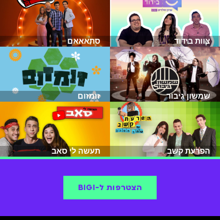
צוות בידוד
סתאאאם
שמשון גיבור
זומזום
הפרעת קשב
תעשה לי סאב
הצטרפות ל-BIGI