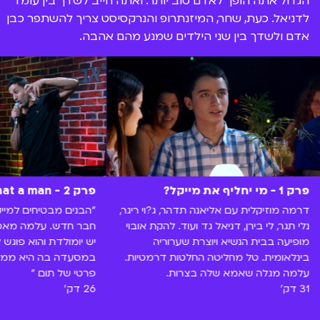
הגדול אתה הופך לאדם טוב יותר. ואתה חייב לשדך בין עומד
לדניאל. כעת, שחר, המיזנתרופ והנרקסיסט צריך להשתפר כבן
אדם ולשדך בין שני הילדים שמנע מהם אהבה.
פרק 1 - מי יחליף את מייקל?
פרק 2 - What a man
דרמה מוזיקלית עם אליאנה תדהר, ג?וי ריגר,
"הבנים מבטיחים למיי
נלי תגר, לי בירן, דניאל גד ועוד. להקת אובוי
חבר חדש. עלמה מאכזב
מופיעה בבית הנשיא ויוצרת שערוריה
יש יומולדת והוא פוגש
בינלאומית. טל מחליטה החלטות דרמטיות.
במסעדה בה היא ממלצ
עלמה מגלה שאמא שלה בצרות.
פרטי של תום "
31 דק'
26 דק'