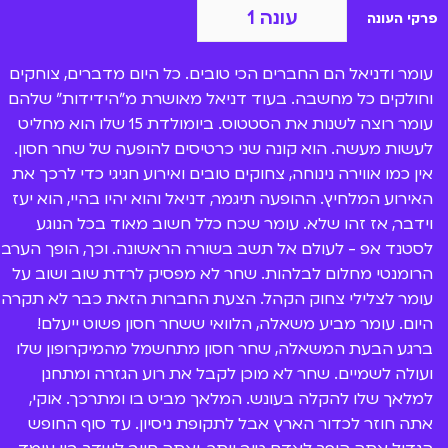
והתחרותית. האם הקסם של "סופשלי" יקרה בגלידריה?
עונה 1
פרקי העונה
עומר ודניאל הם החברים הכי טובים. כל היום מדברים, צוחקים
וחולקים כל מחשבה. בעוד דניאל מאושרת מ"הידידות" שלהם
עומר רוצה לשנות את הסטטוס. ביומולדת 15 שלו הוא מחליט
לעשות מעשה. הוא קונה שני כרטיסים להופעה של שחר חסון.
אין כמו אווירה נינוחה, צחוקים טובים ואירוע חגיגי כדי לרכך את
האירוע המלחיץ. ההופעה תיגמר, דניאל והוא יהיו בהיי, הוא יעז
וידבר, אז זהו שלא. עומר שכח כלל חשוב מאוד בכל הנוגע
לסטנד אפ - לעולם אל תשב בשורה הראשונה. וכך, הופך הערב
הרומנטי מחלום לבלהות. שחר לא מפסיק לרדת שוב ושוב על
עומר לצלילי צחוק הקהל. הצעת החברות הזאת כבר לא תקרה
היום. עומר מביע משאלה, הלוואי ששחר חסון פשוט ייעלם!
ברגע הבעת המשאלה, שחר חסון מתחשמל מהמיקרופון שלו
ועולה לשמיים. שחר לא מוכן לקבל את רוע הגזרה ומתחנן
למלאך שלו להקלה בעונש. המלאך מביט בו ומתרכך. אוקי,
אתה חוזר לכדור הארץ אבל לתקופת ניסיון. עד סוף החופש