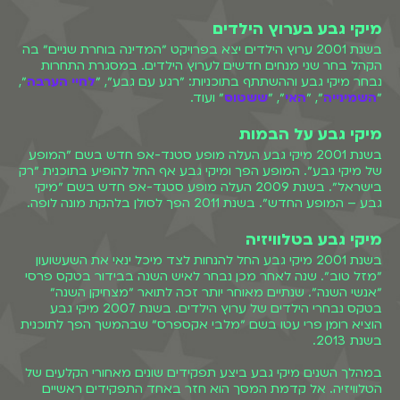
מיקי גבע בערוץ הילדים
בשנת 2001 ערוץ הילדים יצא בפרויקט ״המדינה בוחרת שניים״ בה
הקהל בחר שני מנחים חדשים לערוץ הילדים. במסגרת התחרות
נבחר מיקי גבע וההשתתף בתוכניות: ״רגע עם גבע״, ״
לחיי הערבה
״,
״
השמינייה
״, ״
האי
״, ״
ששטוס
״ ועוד.
מיקי גבע על הבמות
בשנת 2001 מיקי גבע העלה מופע סטנד-אפ חדש בשם ״המופע
של מיקי גבע״. המופע הפך ומיקי גבע אף החל להופיע בתוכנית ״רק
בישראל״. בשנת 2009 העלה מופע סטנד-אפ חדש בשם ״מיקי
גבע – המופע החדש״. בשנת 2011 הפך לסולן בלהקת מונה לופה.
מיקי גבע בטלוויזיה
בשנת 2001 מיקי גבע החל להנחות לצד מיכל ינאי את השעשועון
״מזל טוב״. שנה לאחר מכן נבחר לאיש השנה בבידור בטקס פרסי
״אנשי השנה״. שנתיים מאוחר יותר זכה לתואר ״מצחיקן השנה״
בטקס נבחרי הילדים של ערוץ הילדים. בשנת 2007 מיקי גבע
הוציא רומן פרי עטו בשם ״מלבי אקספרס״ שבהמשך הפך לתוכנית
בשנת 2013.
במהלך השנים מיקי גבע ביצע תפקידים שונים מאחורי הקלעים של
הטלוויזיה. אל קדמת המסך הוא חזר באחד התפקידים ראשיים