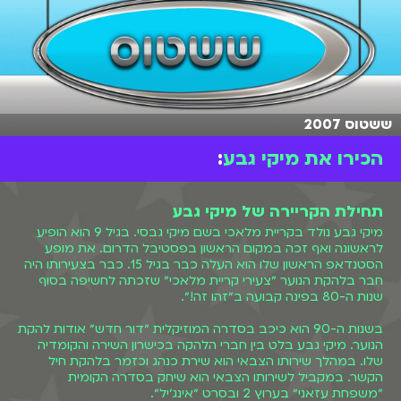
ששטוס 2007
הכירו את מיקי גבע
:
תחילת הקריירה של מיקי גבע
מיקי גבע נולד בקריית מלאכי בשם מיקי גבסי. בגיל 9 הוא הופיע
לראשונה ואף זכה במקום הראשון בפסטיבל הדרום. את מופע
הסטנדאפ הראשון שלו הוא העלה כבר בגיל 15. כבר בצעירותו היה
חבר בלהקת הנוער ״צעירי קריית מלאכי״ שזכתה לחשיפה בסוף
שנות ה-80 בפינה קבועה ב״זהו זה!״.
בשנות ה-90 הוא כיכב בסדרה המוזיקלית ״דור חדש״ אודות להקת
הנוער. מיקי גבע בלט בין חברי הלהקה בכישרון השירה והקומדיה
שלו. במהלך שירותו הצבאי הוא שירת כנהג וכזמר בלהקת חיל
הקשר. במקביל לשירותו הצבאי הוא שיחק בסדרה הקומית
״משפחת עזאני״ בערוץ 2 ובסרט ״אינג׳יל״.