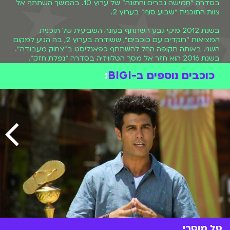
בסדרה ״חמישה גברים וחתונה״ של ערוץ 10. בהמשך השתתף אל
צוות התוכנית ״שבוע סוף״ בערוץ 2.
בשנת 2012 מיקי גבע השתתף בעונה השביעית של תוכנית
המציאות ״רוקדים עם כוכבים״, ששודרה בערוץ 2, בה הגיע למקום
השני. באותה תקופה החל להשתתף כפאנליסט ב״צחוק מעבודה״.
בשנת 2016 הוא חזר אל מסך הטלוויזיה בסדרה ״נפלת חזק״.
כוכבים נוספים ב-BIGI
:
טל מוסרי