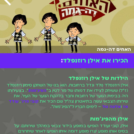
האחים דה-גמה
הכירו את אילן רוזנפלד
:
הילדות של אילן רוזנפלד
אילן רוזנפלד נולד וגדל ברחובות. הוא בנו של השחקן סימון רוזנפלד
(ז"ל) ששיחק לצידו את דמותו של מר לטין ב"
הפיג'מות
". בצעירותו
היה בבימת הנוער של רחובות וחבר בלהקת הנוער של העיר. את
שירותו הצבאי עשה בתיאטרון צה"ל שם הכיר את
קובי פרג'
,
עודד
פז
ו
אלונה טל
– לימים חבריו ל"הפיג'מות".
אילן מהפיג'מות
אילן, קובי ועודד הופיעו במופע בידור צבאי במהלך שירותם. על
בסיס אותו מופע יצרו מופע דומה איתו הופיעו לאחר שיחרורם