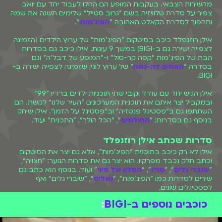
מהשירות הצבאי. בעקבות המופע הם החלו לעבוד יחד עם יואב
צפיר על סדרת טלוויזיה בשם "גרוב סטייל" שלימים תשנה את שמה
ותהפוך לסדרת הקאלט האהובה "
הפיג'מות
".
אילן רוזנפלד כיכב בסיטקום "הפיג'מות" של ערוץ הילדים (הזמינה
לצפייה ישירה גם ב-BIGI) במשך 9 עונות. אילן כיכב גם בסדרות
הבת של הפיג'מות "קפה קר-סול" ו-"המופע של דבל'ה" וגם
בסדרה "
האחים דה-גמה
" של ערוץ לוגי, שזמינה לצפייה ישירה ב-
BIGI.
אילן הגיש יחד עם עודד וקובי שתי תוכניות ילדים ברדיו "99"
ובמקביל יצר איתם את תוכנית המערכונים "העיר שלנו" לקשת. הם
השתתפו גם ב"פסטיגל פנטזיה" וב"פסטיגל על הזמן". אילן שיחק
בנוסף גם בסדרות: "
החולמים
", "הכל הולך", "התכנית" ועוד.
סדרות שכתב אילן רוזנפלד
אילן לא רק כיכב בתוכנית "הפיג'מות", אלא גם יצר את הסיטקום
וכתב חלק נכבד מפרקיו. הוא יצר גם את סדרות הנוער: "חצויה",
"
שוברי גלים
", "
מריו
", "
המלון של פיני
" ועוד. בנוסף הוא כתב גם
שירים לסדרות כמו "הפיג'מות", "
גאליס
", "שוברי גלים" ואף
לפסטיגלים שונים.
כוכבים נוספים ב-BIGI
: