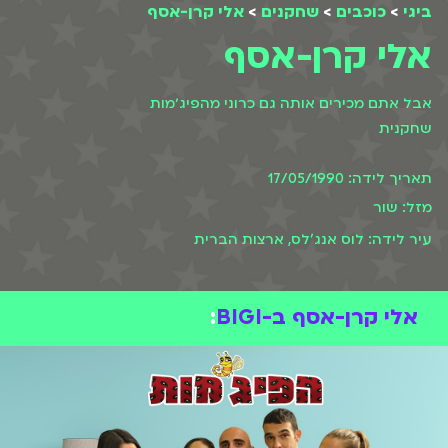
ביגי
>
כוכבים
>
שחקנים
>
אלי קרן-אסף
אלי קרן-אסף
אבל אתם מכירים אותה גם כרוני מהפיג׳מות
שחקנית
תאריך לידה: 17/05/1990
מזל: שור
עיר לידה: לוס אנג'לס, ארצות הברית
אלי קרן-אסף ב-BIGI
: