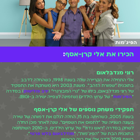
הפיג'מות
הכירו את אלי קרן-אסף
:
רוני מנדבלאום
אלי התחילה את הקריירה שלה בשנת 1998, כשהחלה לדבב
בתוכנית "שמורת הזהב". משנת 2003 היא משחקת את התפקיד
של רוני מנדלבאום, ביתו של "גרי המבורגרי" (
יניב פולישוק
) בסדרה
"
הפיג'מות
" של ערוץ הילדים (שזמינה לצפייה ישירה ב-BIGI).
תפקידי משחק נוספים של אלי קרן-אסף
בשנת 2005, כשהייתה בת 15, החלה לגלם את דמותה של שירה
בעונה השנייה של "לתפוס את השמיים". שנה לאחר מכן החלה
לשחק בסדרה "ראש גדול" של ערוץ הילדים. ב-2010 השתתפה
בתוכנית הבת של "הפיג'מות", "
מנדלבאום בלש פרטי
".
בשנת 2019 ילדה אלי את בנה הראשון.