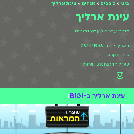
ביגי
>
כוכבים
>
מנחים
>
עינת ארליך
עינת ארליך
מנחת עבר של ערוץ הילדים
תאריך לידה: 08/11/1968
מזל: עקרב
עיר לידה: נתניה, ישראל
עינת ארליך ב-BIGI
: