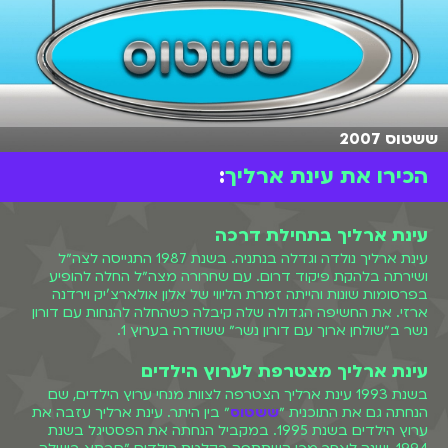
ששטוס 2007
הכירו את עינת ארליך
:
עינת ארליך בתחילת דרכה
עינת ארליך נולדה וגדלה בנתניה. בשנת 1987 התגייסה לצה״ל
ושירתה בלהקת פיקוד דרום. עם שחרורה מצה״ל החלה להופיע
בפרסומות שונות והייתה זמרת הליווי של אלון אולארצ'יק וירדנה
ארזי. את החשיפה הגדולה שלה קיבלה כשהחלה להנחות עם דורון
נשר ב״שולחן ארוך עם דורון נשר״ ששודרה בערוץ 1.
עינת ארליך מצטרפת לערוץ הילדים
בשנת 1993 עינת ארליך הצטרפה לצוות מנחי ערוץ הילדים, שם
הנחתה גם את התוכנית ״
ששטוס
״ בין היתר. עינת ארליך עזבה את
ערוץ הילדים בשנת 1995. במקביל הנחתה את הפסטיגל בשנת