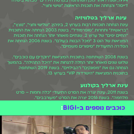
1994, ושנה לאחר מכן השתתפה בקלטת הילדים ״סבתא בישלה
דייסה״ והנחתה את תוכנית הראיונות ״שישי וחצי״.
עינת ארליך בטלוויזיה
עינת הנחתה תוכניות רבות בערוץ 2, ביניהין: ״שלישי וחצי״, ״נוצץ״,
״בראשית״ ותחרות ״סופרמודל״. בשנת 2003 הנחתה את התוכנית
״החיים יפים״ של ערוץ 2. שנתיים מאוחר יותר הנחתה את תוכנית
המציאות של הוט 3 ״מכל הבנות בעולם״. בשנת 2006 הנחתה את
הסדרה התיעודית ״סיפורים משמיים״.
בשנת 2008 השתתפה בתוכנית המציאות ״רוקדים עם כוכבים״.
שלוש שנים מאוחר יותר החלה להנחות את ״היכל התהילה״. בהמשך
הנחתה גם את ״מפונקים״ ו״הבילויים״. בשנת 2019 השתתפה
בתוכנית המציאות ״הישרדות VIP״ בערוץ 13.
עינת ארליך בקולנוע
בשנת 2011, עינת יצרה את הסרט התיעודי ״כלה וחמות – סרט
מלחמה״. בשנת 2016 יצרה את הסרט ״מעורבבים״.
כוכבים נוספים ב-BIGI
: