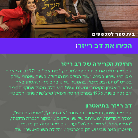
בית ספר למכשפים
הכירו את דב רייזר
:
תחילת הקריירה של דב רייזר
דב רייזר סיים את בית הספר למשחק "בית צבי" ב-1971 שנה לאחר
מכן הוא שיחe בסרט "שוד הטלפונים הגדול". בשנה שאחרי שיחק
בסרט "מתנה בשמיים". בהמשך שיחק בהבימה, תיאטרון באר
שבע ותיאטרון הקאמרי ומשנת 1986 הוא חלק מסגל שחקני הבימה.
דב זכה בשנת 1996 בפרס הדסה ורפאל קלצ'קין לשחקן המצטיין.
דב רייזר בתיאטרון
דב רייזר שיחק בתיאטרון בהצגות: "אנה פרנק", "אופרה בגרוש",
"מלך היהודים", "משרתם של שני אדונים", "ביקור הגברת הזקנה",
"הפיזיקאים", "אמיל והבלשי" ועוד. דב רייזר נמנה בין מקימי
תיאטרון באר שבע ושיחק ב"טרטיף", "הלילה השנים-עשר" ועוד