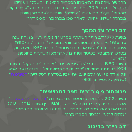
בהמשך שיחק גם בתיאטרון הספרייה בהצגות "בשפל" ו"אנריקו
הרביעי". בשנת 2015 רייזר גילם את יצחק רבין במחזה "עשר דקות
מהבית" שעלה בתיאטרון "הבימה". שנתיים לאחר מכן שיחק
במחזה "שלוש אחיות" ולאחר מכן במחזמר "סימני דרך".
דב רייזר על המסך
בשנת 1979 דב רייזר השתתף בסרט "דיזינגוף 99". באותה שנה
עד 1986 גילם את צבוטותי וכותותי בתוכנית "זהו זה!". ב-1980
שיחק בתוכנית "שלוש ארבע חמש וחצי". בשנת 1987 הוא שיחק
בסרט "המובטל בטיטו" ושנתיים לאחר מכן השתתף בתוכנית
"מוצ"ש".
בשנת 1990 השתתף לצד ציפי שביט ב"ציפי בלי הפסקה". בשנת
1994 השתתף בתוכנית "הכל נשבר במשפחה", שם גילם את אבא
של עודד פז ועף גילם שוב את אביו בסדרת הטלוויזיה "
הפיג'מות
"
(שזמינה לצפייה ב-BIGI).
פרופסור פוף ב"בית ספר למכשפים"
בשנת 2012 גילם את פרופסור פוף בסדרה "
בית ספר למכשפים
"
ששודרה בערוץ לוגי וזמינה לצפייה ב-BIGI. בין השנים 2014 ו-2018
גילם את רפאל בסדרה "חברות". בשנת 2017 שיחק בסדרות:
"מתים לרגע", "נבסו" ו"סברי מרנן".
דב רייזר בדיבוב