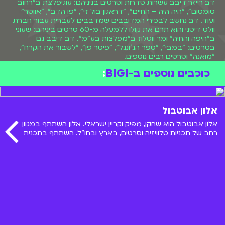
דב רייזר דיבב עשרות סדרות וסרטים בניניהם: עוגיפלצת ב"רחוב
סומסום", "היה היה – החיים", "דראגון בול זי", "פו הדב", "אווטר"
ועוד. דב נחשב לבכירי המדובבים שמדבבים לעברית עבור חברת
וולט דיסני והוא תרם את קולו ללמעלה מ-60 סרטים ביניהם: שעוני
ב"היפה והחיה" ומר ווטלוז ב"מפלצות בע"מ". דב דיבב גם
בסרטים: "במבי", "ספר הג'ונגל", "פיטר פן", "לשבור את הקרח",
"מואנה" וסרטים רבים נוספים.
כוכבים נוספים ב-BIGI
:
אלון אבוטבול
אלון אבוטבול הוא שחקן, מפיק וקריין ישראלי. אלון השתתף במגוון
רחב של תכניות טלוויזיה וסרטים, בארץ ובחו"ל. השתתף בתכנית
"אלכס בעד ונגד" ששודרה בערוץ הילדים. בואו להכיר אותו מקרוב!