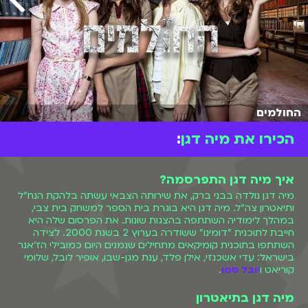
החולמים
הכירו את מיה דגן
:
איך מיה דגן התפרסמה?
מיה דגן נולדה בבני ברק, את שירותה הצבאי עשתה בלהקת הנח"ל
ותיאטרון צה"ל. מיה דגן היא בוגרת בית הספר למשחק בית צבי,
במהלך לימודיה השתתפה בהצגות שונות. את הפרסום שלה היא
חייבת לתוכנית "דומינו" ששודרה בערוץ 2 בשנת 2000. לצידה
השתתפו בתוכנית קומיקאים מתחילים שנמנים היום כמובילי הז׳אנר
בישראל: עדי אשכנזי, אילן פלד, ענת מגן-שבו, אופיר לובל, שלומי
קוריאט ו
יובל סמו
.
מיה דגן בתיאטרון