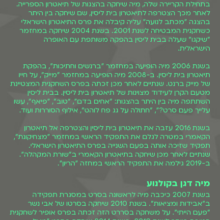
בתחילת הקריירה שלה, מיה שיחקה בהצגות של תיאטרון הספרייה.
לאחר מכך הצטרפה לתיאטרון בית ליסין, שם שיחקה בין היתר
בהצגה "מכתב לנועה" עליה קיבלה את פרס התיאטרון הישראלי
כשחקנית המבטיחה לשנת 2001. בשנת 2004 שיחקה במחזמר
"שיקגו" שעלה בבית ליסין בהפקה משותפת עם האופרה
הישראלית.
בשנת 2006 מיה הופיעה במחזמר "ברנשים וחתיכות", בהפקת
תיאטרון בית ליסין. ב-2008 מיה הופיעה במחזמר "מייק", על חייו
של מייק ברנט. שנתיים לאחר מכן זכתה בפרס השחקנית המצטיינת
מטעם הקרן לעידוד מצוינות של תיאטרון בית ליסין. בבית ליסין
השתתפה מיה בין היתר בהצגות: "אחים בדם", "טוב", "פיאף", עשו
עלייך פעם סרט?", "חתולה על גג פח לוהט", אילוף הסוררות ועוד.
בשנת 2016 עזבה את תיאטרון בית ליסין והצטרפה אל תיאטרון
הקאמרי במטרה לגלם את התפקיד הראשי במחזמר "מצחיקונת",
תפקיד שזיכה אותה בפעם השנייה בפרס התיאטרון הישראלי.
שנתיים לאחר מכן שיחקה בתיאטרון הקאמרי ב"שורת המקהלה".
ב-2019 גילמה את התפקיד הראשי במחזה "הריון".
מיה דגן בקולנוע
בשנת 2007 כיכבה מיה לראשונה בסרט במסגרת תפקידה
ב"אבידות ומציאות". בשנת 2010 שיחקה בסרטו של אבי נשר
"פעם הייתי". על משחקה בסררט הזה זכתה בפרס אופיר לשחקנית