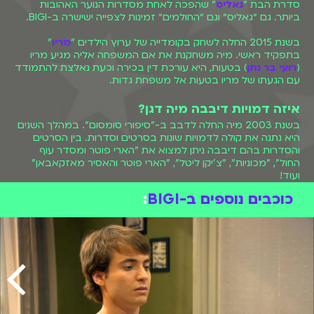
סדרת הבת "
גאליס
" שהפכה לאחת מסדרות הנוער האהובות
ביותר. גם ״גאליס״ וגם ״החולמים״ זמינות לצפייה ישישרה ב-BIGI.
בשנת 2015 החלה לשחק בקומדייה של ערוץ הילדים "
מריו
"
בתפקיד ראשי. מיה משחקנת את אם המשפחה אליה מגיע מריו
(
רועי בר נתן
) בטעות, היא עורכת דין בכירה וכעת נאלצת להתמודד
עם הגעתו של מריו בטעות אל משפחת גדות.
איזה דמויות דיבבה מיה דגן?
בשנת 2003 מיה החלה לדבב ב-"סיפורי סומסום". במהלך השנים
היא נתנה את קולה לדמויות שונות בסרטים וסדרות. בין הסרטים
והסדרות בהם דיבבה ניתן למצוא את "הארי פוטר ומסדר עוף
החול", "מכוניות", "צ'יקן ליטל", "הארי פוטר והאסיר מאזקאבאן"
ועוד!
כוכבים נוספים ב-BIGI
: