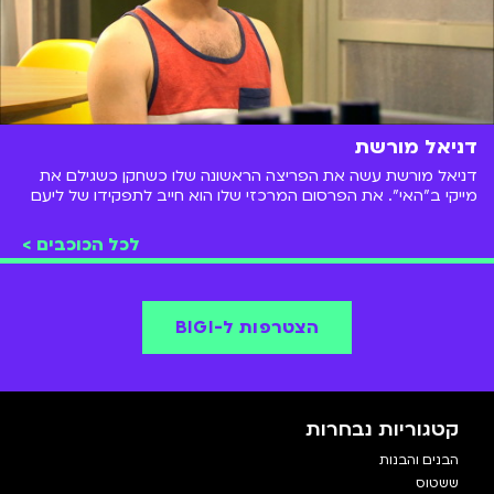
דניאל מורשת
דניאל מורשת עשה את הפריצה הראשונה שלו כשחקן כשגילם את
מייקי ב"האי". את הפרסום המרכזי שלו הוא חייב לתפקידו של ליעם
בן בסט בסדרת הילדים והנוער האהובה "גאליס". מאז הספיק לשחק
בסדרות נוספות ולככב על במות ברחבי הארץ.
לכל הכוכבים >
הצטרפות ל-BIGI
קטגוריות נבחרות
הבנים והבנות
ששטוס