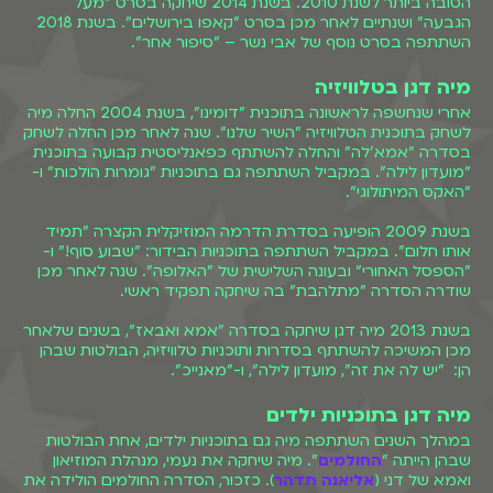
הטובה ביותר לשנת 2010. בשנת 2014 שיחקה בסרט "מעל
הגבעה" ושנתיים לאחר מכן בסרט "קאפו בירושלים". בשנת 2018
השתתפה בסרט נוסף של אבי נשר – "סיפור אחר".
מיה דגן בטלוויזיה
אחרי שנחשפה לראשונה בתוכנית "דומינו", בשנת 2004 החלה מיה
לשחק בתוכנית הטלוויזיה "השיר שלנו". שנה לאחר מכן החלה לשחק
בסדרה "אמא'לה" והחלה להשתתף כפאנליסטית קבועה בתוכנית
"מועדון לילה". במקביל השתתפה גם בתוכניות "גומרות הולכות" ו-
"האקס המיתולוגי".
בשנת 2009 הופיעה בסדרת הדרמה המוזיקלית הקצרה "תמיד
אותו חלום". במקביל השתתפה בתוכניות הבידור: "שבוע סוף!" ו-
"הספסל האחורי" ובעונה השלישית של "האלופה". שנה לאחר מכן
שודרה הסדרה "מתלהבת" בה שיחקה תפקיד ראשי.
בשנת 2013 מיה דגן שיחקה בסדרה "אמא ואבאז", בשנים שלאחר
מכן המשיכה להשתתף בסדרות ותוכניות טלוויזיה, הבולטות שבהן
הן: "יש לה את זה", מועדון לילה", ו-"מאנייכ".
מיה דגן בתוכניות ילדים
במהלך השנים השתתפה מיה גם בתוכניות ילדים, אחת הבולטות
שבהן הייתה "
החולמים
". מיה שיחקה את נעמי, מנהלת המוזיאון
ואמא של דני (
אליאנה תדהר
). כזכור, הסדרה החולמים הולידה את