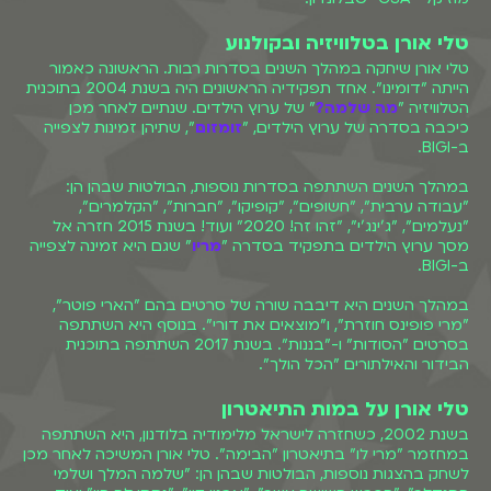
טלי אורן בטלוויזיה ובקולנוע
טלי אורן שיחקה במהלך השנים בסדרות רבות. הראשונה כאמור
הייתה "דומינו". אחד תפקידיה הראשונים היה בשנת 2004 בתוכנית
הטלוויזיה "
מה שלמה?
" של ערוץ הילדים. שנתיים לאחר מכן
כיכבה בסדרה של ערוץ הילדים, "
זומזום
", שתיהן זמינות לצפייה
ב-BIGI.
במהלך השנים השתתפה בסדרות נוספות, הבולטות שבהן הן:
"עבודה ערבית", "חשופים", "קופיקו", "חברות", "הקלמרים",
"נעלמים", "ג'ינג'י", "זהו זה! 2020" ועוד! בשנת 2015 חזרה אל
מסך ערוץ הילדים בתפקיד בסדרה "
מריו
" שגם היא זמינה לצפייה
ב-BIGI.
במהלך השנים היא דיבבה שורה של סרטים בהם "הארי פוטר",
"מרי פופינס חוזרת", ו"מוצאים את דורי". בנוסף היא השתתפה
בסרטים "הסודות" ו-"בננות". בשנת 2017 השתתפה בתוכנית
הבידור והאילתורים "הכל הולך".
טלי אורן על במות התיאטרון
בשנת 2002, כשחזרה לישראל מלימודיה בלודנון, היא השתתפה
במחזמר "מרי לו" בתיאטרון "הבימה". טלי אורן המשיכה לאחר מכן
לשחק בהצגות נוספות, הבולטות שבהן הן: "שלמה המלך ושלמי