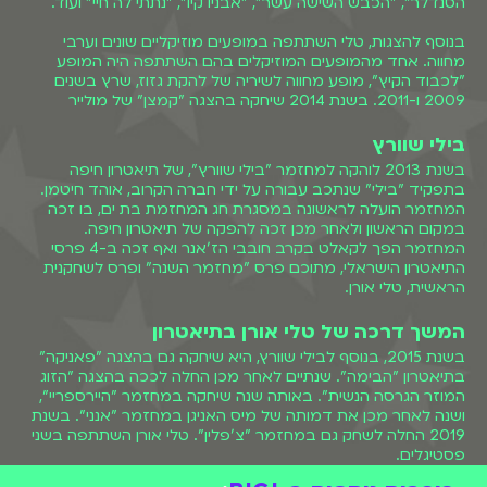
הסנדלר", "הכבש השישה עשר", "אבניו קיו", "נתתי לה חיי" ועוד.
בנוסף להצגות, טלי השתתפה במופעים מוזיקליים שונים וערבי
מחווה. אחד מהמופעים המוזיקלים בהם השתתפה היה המופע
"לכבוד הקיץ", מופע מחווה לשיריה של להקת גזוז, שרץ בשנים
2009 ו-2011. בשנת 2014 שיחקה בהצגה "קמצן" של מולייר
בילי שוורץ
בשנת 2013 לוהקה למחזמר "בילי שוורץ", של תיאטרון חיפה
בתפקיד "בילי" שנתכב עבורה על ידי חברה הקרוב, אוהד חיטמן.
המחזמר הועלה לראשונה במסגרת חג המחזמת בת ים, בו זכה
במקום הראשון ולאחר מכן זכה להפקה של תיאטרון חיפה.
המחזמר הפך לקאלט בקרב חובבי הז'אנר ואף זכה ב-4 פרסי
התיאטרון הישראלי, מתוכם פרס "מחזמר השנה" ופרס לשחקנית
הראשית, טלי אורן.
המשך דרכה של טלי אורן בתיאטרון
בשנת 2015, בנוסף לבילי שוורץ, היא שיחקה גם בהצגה "פאניקה"
בתיאטרון "הבימה". שנתיים לאחר מכן החלה לככה בהצגה "הזוג
המוזר הגרסה הנשית". באותה שנה שיחקה במחזמר "היירספריי",
ושנה לאחר מכן את דמותה של מיס האניגן במחזמר "אנני". בשנת
2019 החלה לשחק גם במחזמר "צ'פלין". טלי אורן השתתפה בשני
פסטיגלים.