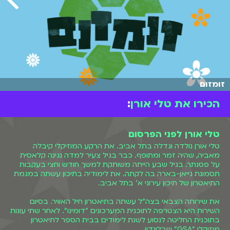
זומזום
הכירו את טלי אורן
:
טלי אורן לפני הפרסום
טלי אורן נולדה וגדלה בתל אביב. את הרקע המוזיקלי קיבלה
מאביה, שהיה זמר ומתופף. כבר בגיל צעיר למדה נגינה קלאסית
על פסנתר. בגיל שבע הייתה משותקת למשך חודש וחצי בעקבות
תסמונת גייאן-בארה בה לקתה. את לימודיה בתיכון עשתה במגמת
התיאטרון של תיכון עירוני א' בתל אביב.
את שירותה הצבאי בצה"ל עשתה בתיאטרון חיל האוויר. בסיום
השירות היא הצטרפה לתוכנית המערכונים "דומינו". לאחר שתי עונות
בתוכנית החליטה לנסוע לשנת לימודים בבית הספר לתיאטרון
מוזיקלי "GSA" שבלונדון.