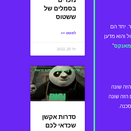
בסמלים של
ששטוס
ר. יחד הם
לפוסט >>
ל והוא מדען
פמאנקס
"
יולי 25, 2022
הזה שונה
 הזה שונה
כנה.
סדרות אקשן
שכדאי לכם