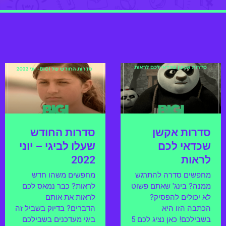
סדרות אקשן
סדרות החודש
שכדאי לכם
שעלו לביגי – יוני
לראות
2022
מחפשים סדרה להתרגש
מחפשים משהו חדש
ממנה? בינג' שאתם פשוט
לראות? כבר נמאס לכם
לא יכולים להפסיק?
לראות את אותם
הכתבה הזו היא
הדברים? בדיוק בשביל זה
בשבילכם! כאן נציג לכם 5
ביגי מעדכנים בשבילכם