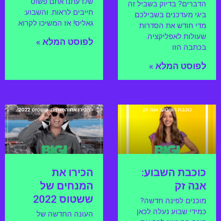
שלדעתנו אתם פשוט
הדברים? בדיוק בשביל זה
חייבים לראות. והשבוע:
ביגי מעדכנים בשבילכם
גאליס! אז המשיכו לקרוא
מדי חודש את הסדרות
שעולות לאפליקציה.
לפוסט המלא »
בכתבה הזו
לפוסט המלא »
כוכבת השבוע:
הכירו את
אנה זק
המנחים של
ששטוס 2022
מוכנים לפינה חדשה?
כמידי שבוע נעלה לכאן
העונה החדשה של