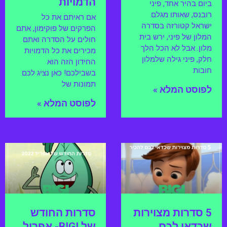
הדמויות
ביום בהיר אחד, פיני
רובנס, שאותו מגלם
אם ראיתם את כל
ישראל קטורזה בסדרה
הפרקים של פוקימון, אתם
המלון של פיני, ירש בית
חולים על הסדרה ואתם
מלון. אבל לא הכל הלך
מכירים את כל הדמויות
חלק, פיני גילה שלמלון
החידון הזה הוא
חובות
בשבילכם! כאן נציג לכם
תמונות של
לפוסט המלא »
לפוסט המלא »
5 סדרות מצוירות
סדרות החודש
שכדאי לכם
של BIGI- אפריל