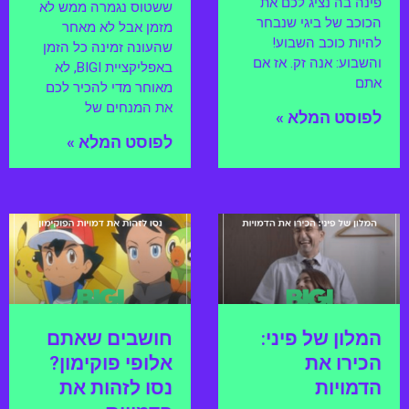
פינה בה נציג לכם את
ששטוס נגמרה ממש לא
הכוכב של ביגי שנבחר
מזמן אבל לא מאחר
להיות כוכב השבוע!
שהעונה זמינה כל הזמן
והשבוע: אנה זק. אז אם
באפליקציית BIGI, לא
אתם
מאוחר מדי להכיר לכם
את המנחים של
לפוסט המלא »
לפוסט המלא »
המלון של פיני:
חושבים שאתם
הכירו את
אלופי פוקימון?
הדמויות
נסו לזהות את