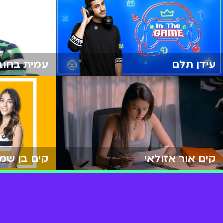
עידן תלם
עמית בחוב
קים אור אזולאי
קים בן שמע