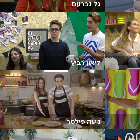
גל גברעם
ליאון רביץ
נועה פילטר