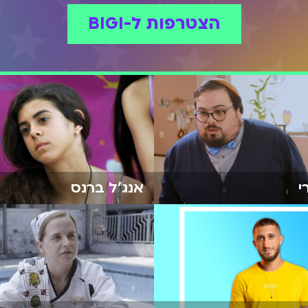
הצטרפות ל-BIGI
י
אנג'ל ברנס