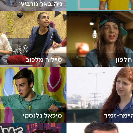
גיה באר גורביץ׳
חלפון
טיילור מלכוב
יימר-זמיר
מיכאל גלנסקי