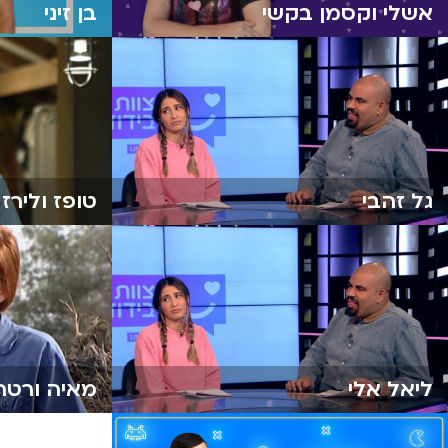
אשלי וקסמן בקשי
בן זיני
גל זהבי
טופז ולירז 
ליאל אלי
מאיה ורטה