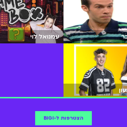
ר
עמנואל לוי
ון
הצטרפות ל-BIGI