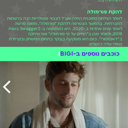
להצלחה רבה.
להקת פורמולה
לאחר הצלחת התוכנית החלה אנג'ל לצבור פופולריות רבה ברשתות
החברתיות. בהמשך הצטרפה ללהקת "פורמלה", ממנה פרשה
לאחר שנים אחדות ב-2020. היא השתתפה ב-SwaggerZ בשנת
2018, ולאחר מכן ב"החיים על פי פורמולה" ואף שיחקה
ב"דאנסטורי". כיום היא משקיעה בעיקר בתחום המשחק ובקריירת
הסולו שלה כזמרת.
כוכבים נוספים ב-BIGI
: