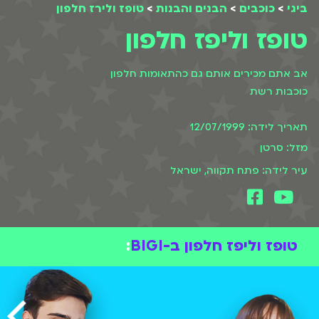
ביגי
>
כוכבים
>
הבנים והבנות
>
טופז ולירז חלפון
טופז וליפז חלפון
אב אתם מכירים אותם גם כהתאומות חלפון
כוכבות רשת
תאריך לידה: 12/07/1999
מזל: סרטן
עיר לידה: פתח תקווה, ישראל
טופז וליפז חלפון ב-BIGI
: