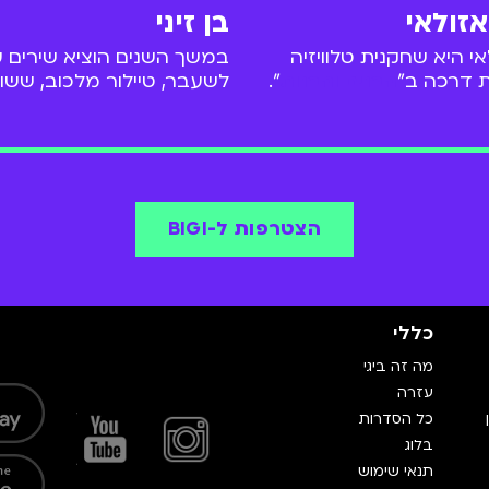
אזולאי
בן זיני
אי היא שחקנית טלוויזיה
במשך השנים הוציא שירים ע
 דרכה ב"
הבנים והבנות
".
לשעבר, טיילור מלכוב, ששו
 להשתתף בתוכניות
קליפים שזכו למאות אלפי צ
ו"
אונליין
" של ערוץ הילדים
בשנת 2020 הנחה את ת
ונות משחקת בסדרות
והבנות.
 בניהן גם "
אילת
" - שם
ותה של נועה בן שושן.
הצטרפות ל-BIGI
כללי
מה זה ביגי
עזרה
כל הסדרות
בלוג
תנאי שימוש