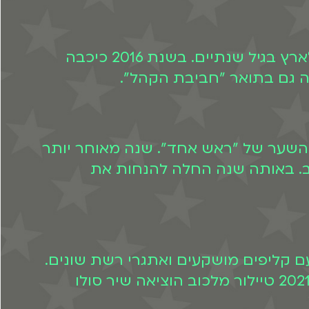
טיילור מלכוב נולדה בארצות הברית, לאב ישראלי ואם אמריקאית ילידת ישראל, ועלתה לארץ בגיל שנתיים. בשנת 2016 כיכבה
ה גם בתואר "חביבת הקהל".
 החברתיות. בשנת 2016 היא כבר כיכבה על השער של "ראש אחד". שנה מאוחר יותר
יוב. באותה שנה החלה להנחות את
 עם קליפים מושקעים ואתגרי רשת שונים.
בין השירים שהוציאו: "מיינימור", "היי טיי" ועוד. בשנת 2020 טיילור ובן זיני נפרדו, ובשנת 2021 טיילור מלכוב הוציאה שיר סולו