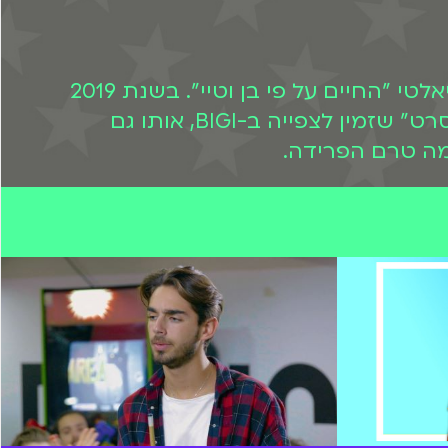
בשנת 2018 החלה להנחות את התוכנית "דה בוקס", באותה שנה השתתפה גם בדוקו-ריאלטי "החיים על פי בן וטיי". בשנת 2019
שיחקה בתפקיד מרכזי בסדרה "תברחו" ושנה לאחר מכן הופיעה בסרט "פשוט לשיר: הסרט" שזמין לצפייה ב-BIGI, אותו גם