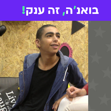
בואנ
'
ה
,
זה ענק
!