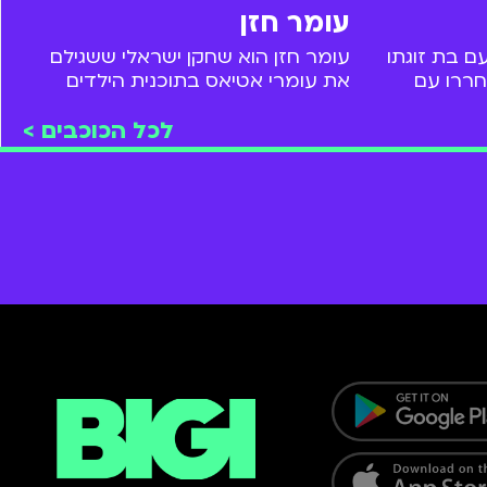
עומר חזן
עומר חזן הוא שחקן ישראלי ששגילם
ם בת זוגתו
את עומרי אטיאס בתוכנית הילדים
חררו עם
והנוער "אילת" של ערוץ הילדים. עומר
פיות ברשת.
לכל הכוכבים >
חזן שיחק בסדרות רבות, הוביל
וכנית הבנים
קמפיינים נחשקים וקיבל פרסים רבים
במהלך השנים, אחד מהם הוא היותו
אחד מ-21 המשפיעים מתחת לגיל 21
של מעריב לנוער.