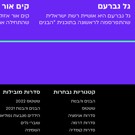
גל גברעם
קים אור 
גל גברעם היא אושיית רשת ישראלית
קים אור אזול
שהתפרסמה לראשונה בתוכנית "הבנים
שהתחילה את
והבנות" בערוץ הילדים. לאחר
מאז הספיקה
ההשתתפות בתוכנית החלה לצבור
"המתבגרים" 
אהדה ברשתות החברתיות. בשנת 2017
ובשנים האחר
החלה להנחות את התוכנית "אונליין"
טלוויזיה רבות,
בערוץ הילדים.
משחקת את דמ
קטגוריות נבחרות
סדרות מובילות
הבנים והבנות
ששטוס 2022
ששטוס
הבנים והבנות 2021
סדרות אנימציה
הילדים מגבעת נפוליאון
סדרות דרמה
שוברי גלים
סדרות קומדיה
השמיניה