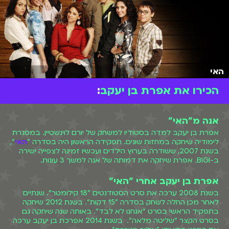
האי
הכירו את אפרת בן יעקב
:
אנה מ"האי"
אפרת בן יעקב למדה בסטודיו למשחק של יורם לוינשטיין. במסגרת
לימודיה שיחקה במחזות שונים. תפקידה הראשון היה בסדרה "
האי
",
בשנת 2007, ששודרה בערוץ הילדים ועכשיו זמינה לצפייה ישירה
ב-BIGI. אפרת שיחקה את דמותה של אנה למשך 3 עונות.
אפרת בן יעקב אחרי "האי"
בשנת 2008 ערכה את סרט הסטודנטים "18 קילומטר". שנתיים
לאחר מכן החלה לשחק בסדרה "15 דקות". בשנת 2012 שיחקה
בתפקיד הראשי בסרט "אנחנו לא לבד". באותה שנה שיחקה גם
בסרט הקצר "שליטה מלאה". בשנת 2014 אפרכת בן יעקב ערכה