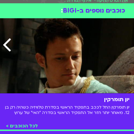
את הסרט התיעודי "אילוף הגוררת".
כוכבים נוספים ב-BIGI
:
יון תומרקין
יון תומרקין החל לככב בתפקיד הראשי בסדרת טלוויזיה כשהיה רק בן
12. מאוחר יותר חזר אל התפקיד הראשי בסדרה "האי" של ערוץ
הילדים. כיום במקביל לקריירת המשחק הוא עובד גם כיועץ אסטרטגי
לכל הכוכבים >