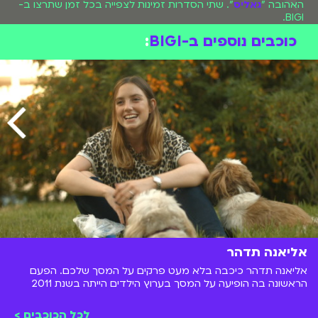
האהובה "
גאליס
". שתי הסדרות זמינות לצפייה בכל זמן שתרצו ב-
BIGI.
כוכבים נוספים ב-BIGI
:
אליאנה תדהר
אליאנה תדהר כיכבה בלא מעט פרקים על המסך שלכם. הפעם
הראשונה בה הופיעה על המסך בערוץ הילדים הייתה בשנת 2011
בסדרה "החולמים" שם שיחקה את דני. ברזומה של אליאנה אפשר
למצוא כמה וכמה פסטיגלים, תפקידים בסדרות גאליס ו-
לכל הכוכבים >