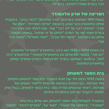
זכה בפרס אופיר) ו"נשיקה במצ"ח".
הפריצה של שרון אלכסנדר
בשנת 1991 השתתף בסרטים "שרה אהרנסון" ו"גמר גביע". במקביל
שיחק בתיאטרון באר שבע בהצגות: "אילוף הסוררת", "מותו של
סוכן", "מהומה רבה על לא דבר" ועוד. שנה לאחר מכן שרון זכה
בפרס אופיר שני על הסרט "החיים על פי אגפא". באותה תקופה
שיחק גם בסרטים: "סיפורי תל אביב", "חסד מופלא", "אישה זרה
ועוד.
בין השנים 1994 ו-1996 הוא כיכב בתיאטרון "הספריה" ותיאטרון
"הבימה". בנוסף הוא שיחק גם בתיאטרון"הקאמרי" ובתיאטרון "בית
לסין". בהמשך השתתף בסרט "מרקו פולו: הפרק האחרון" ושיחק
בתיאטרון הסימטה.
בית הספר למשחק
בשנת 1995 הקים יחד עם זוגתו לשעבר בית ספר למשחק ומשחק
מול מצלמה. הם התמחו בשיטות חדשניות ללימוד משחק מול
מצלמה. לאחר שהשניים נפרדו נסגר בית הספר למשחק, בעוד שרון
המשיך להעביר קורסים במסגרות אחרות.
במקביל לפעילות בית הספר למשחק הוא שיחק בסרטים:
"אופציה", "כרוניקה של אהבה", "קשר עין", "שקרים לבנים", "תמונה