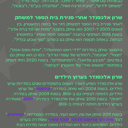
קבוצתית עם אישה", "פיתוי" ו"מינכן", ובסדרות: "קפה פריז",
"משחקי ילדים", "סיבת הרצח מוות", "טנלובלה בע"מ", ו"בובות".
שרון אלכסנדר אחרי סגירת בית הספר למשחק
לאחר סגירת בית הספר למשחק חזר אל במות התיאטרון. בין
השנים 2005 ל-2007 הוא שיחק בהצגה "סינית אני מדברת אליך".
בשנת 2018 השתתף בהצגה "אוגוסט: מחוז אוסייג" בתיאטרון
הבימה. באותה תקופה הוא שיחק גם בסרט: "סוף שבוע בגליל".
בהמשך שיחק בסדרות "ילדי ראש הממשלה", "אחת אפס אפס",
"תנוחי", "אניגמה", ו"החדש של עומרי גורדון". כמו כן הוא שיחק גם
בסרטים: "מבצע שלאגר", ו"המחשמלים". בשנת 2020 החל לשחק
במחזמר "מאמא מיה" של תיאטרון "הבימה".
שרון אלכסנדר בערוץ הילדים
שרון אלכסנדר הופיע לאורך השנים בתפקידים שונים בסדרות ערוץ
הילדים. בשנת 2004 הוא שיחק בסדרה "
אדומות
" של ערוץ
הילדים, הזמינה לצפייה גם ב-BIGI. בשנת 2009 שיחק בסדרה
"חצויה". בשנת 2010 שיחק את אלכסנדר בסדרה "
דאוס
" ששודרה
בערוץ הילדים וזמינה לצפייה ב-BIGI.
בשנת 2011 שיחק את נוח, ראש העיר, בסדרה המצליחה "
החולמים
"
לצד
מיה דגן
,
אליאנה תדהר
ו
תובל שפיר
, ששודרה בערוץ
הילדים. החולמים כזכור היא הסדרה ממנה יצאה סדרת הבת