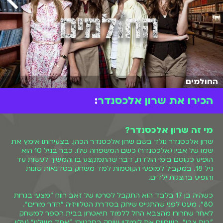
החולמים
הכירו את שרון אלכסנדר
:
מי זה שרון אלכסנדר?
שרון אלכסנדר נולד בשם שרון אלכסנדר הכהן. בצעירותו אימץ את
שמו של אביו (אלכסנדר) כשם המשפחה שלו. כבר בגיל 10 הוא
הופיע כקוסם בימי הולדת, דבר שהתמקצע בו והמשיך לעשות עד
גיל 18. במקביל למופעי הקוסמות למד משחק בסדנאות שונות
והופיע בהצגות ילדים.
כשהיה בן 17 בלבד הוא התקבל לסרטו של זאב רווח "מצעי בגרות
80". מעט לפני שהתגייס שיחק בסדרת הטלוויזיה "חדר מורים".
לאחר שחרורו מהצבא החל ללמוד תיאטרון בבית הספר למשחק
"בית צבי". כשסיים את לימודיו שיחק בסרטים: "אחד משלנו" (עליו