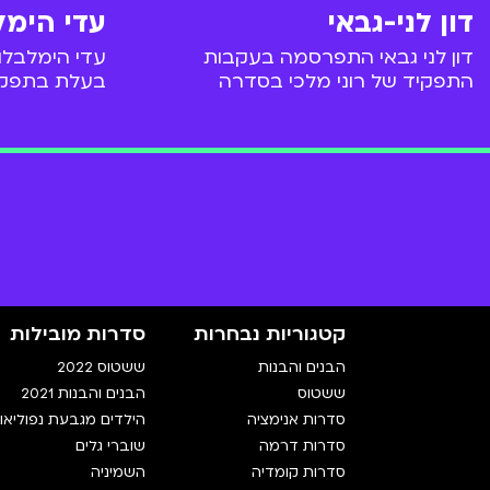
דון לני-גבאי
עדי הימל
דון לני גבאי התפרסמה בעקבות
עדי הימלבלו
התפקיד של רוני מלכי בסדרה
בעלת בתפקיד
"השמיניה", אבל את הקריירה שלה
טלוויזיה ועל
התחילה עוד קודם לכן. מאז המשיכה
אודות לדמות
לשחק ולהנחות תוכניות ילדים אבל
בעיקר המשיכה לדבב.
פסטיגלים, ס
בכורה בסרט 
קטגוריות נבחרות
סדרות מובילות
הבנים והבנות
ששטוס 2022
ששטוס
הבנים והבנות 2021
סדרות אנימציה
הילדים מגבעת נפוליאון
סדרות דרמה
שוברי גלים
סדרות קומדיה
השמיניה