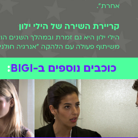
אחרת".
קריירת השירה של הילי ילון
הילי ילון היא גם זמרת ובמהלך השנים הו
משיתוף פעולה עם הלהקה "אנרגיה חולנית" שנקרא " Style
כוכבים נוספים ב-BIGI
: