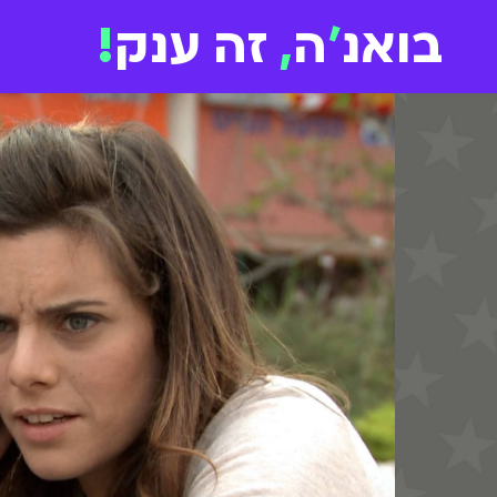
בואנ
'
ה
,
זה ענק
!