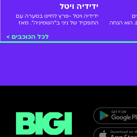
ידידיה ויטל
ם
ידידיה ויטל -פרץ לחיינו בסערה עם
. הוא הנחה
התפקיד של ניני ב"השמיניה". מאז
ות אחרות,
שיחק בסדרות נוספות ובשנים
לכל הכוכבים >
וץ הילדים ויצא
האחרונות מתמקד בעיקר בתפקידים
בתיאטרון.