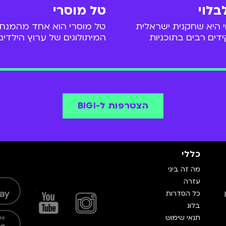
בלוי
טל מוסרי
י היא שחקנית ישראלית
טל מוסרי הוא אחד מהמנחי
ים רבים בתוכניות
המיתולוגים של ערוץ הילדים
 במות. פריצתה קרתה
תוכניות רבות, שיחק בתוכני
ה של נטשה בתוכנית
ובשנת 2015 עזב את ער
"השמיניה". מאז הספיקה לככב ב-5
לדרך חדשה.
דרות רבות ובהופעת
ראשון.
הצטרפות ל-BIGI
כללי
מה זה ביגי
עזרה
כל הסדרות
בלוג
תנאי שימוש