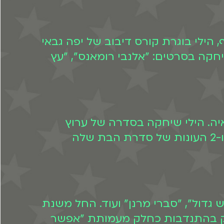
 הילי בוגרת קורס דיבוב של יפה גבאי
קה בסרטים: "אלנבי רומאנס", "עץ
יה. הילי שיחקה בסדרה של ערוץ
הילדים (שזמינה לצפייה ישירה גם ב-BIGI) במשך שלושת העונות המקוריות של הסדרה ו-2 העונות של סדרת הבת שלה
גדול", "סברי מרנן" ועוד. החל משנת
שחק בהתנדבות כחלק מעמותת "אפשר