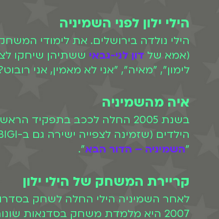
הילי ילון לפני השמיניה
הילי נולדה בירושלים. את לימודי המשחק 
(אמא של
דון לני-גבאי
ששתיהן שיחקו לצד 
לימון", "מאיה", "אני לא מאמין, אני רובוט
איה מהשמיניה
בשנת 2005 החלה לככב בתפקיד הראשי בסדרה "
"
השמיניה – הדור הבא
".
קריירת המשחק של הילי ילון
לאחר השמיניה הילי החלה לשחק בסדרות ר
2007 היא מלמדת משחק בסדנאות שו