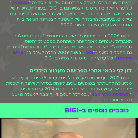
באותם שנים החלה לשחק את דמותה של רוני בסדרה "
השמיניה
"
של ערוץ הילדים (שזמינה לצפייה גם ב-BIGI). בעונה השלישית של
השמיניה רוני כבר הייתה חיילת בצה"ל ושילבה את השירות יחד עם
צילומים. בעקבות ההצלחה של השמיניה הצטרפה רוני אל צוות
המנחים של ערוץ הילדים בשנת 2007.
בשנת 2006 דון השתתפה לראשונה בפסטיגל "גיבורי הממלכה
האבודה". שנתיים מאוחר יותר השתתפה בפסטיגל "תפוס
ת'פסטיגל". באותה שנה היא שיחקה בתוכנית "כוונות טובות" וכמו כן
גם בתפקיד משני ב"
האי
". בשנת 2009 החלה לשחק ב"
האחים
דה גמה
" של ערוץ לוגי, שזמינה לצפייה ב-BIGI.
דון לני גבאי אחרי הפרישה מערוץ הילדים
בשנת 2012 דון פורשת מערוץ הילדים כעבור 5 שנים בערוץ. היא
ממשיכה להשתתף במופעים שונים, לשחק בסדרות ולהנחות תוכניות
ילדים. אל ערוץ הילדים היא תחזור בשנת 2014 עם התוכנית
"
השמיניה הדור הבא
". במהלך השנים דון דיבבה למעלה מ-50
סדרות וסרטים.
כוכבים נוספים ב-BIGI
: