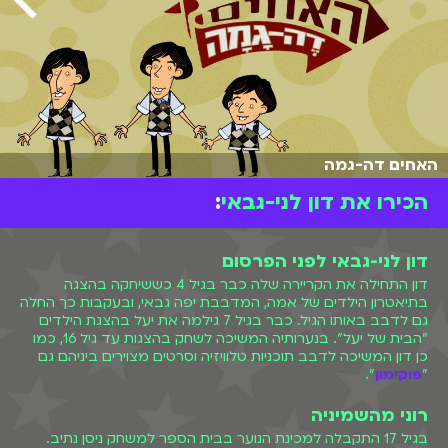
האחים דה-גמה
הכירו את דון לני-גבאי
:
דון לני-גבאי לפני הפרסום
דון התחילה את הקריירה שלה כבר בגיל 4 כששיחקה בהצגה
בתיאטרון הילדים של אמה, המדבבת יפה גבאי, ובעקבות כך החלה
גם לדבב באותו הגיל. כבר בגיל 7 גילמה את יעל בהצגת הילדים
"הבית של יעל". בנערותיה המשיכה לשחק בהצגות עד גיל 16, כמו
כן דון המשיכה לדבב תוכניות טלוויזיה וסרטים מצוירים ביניהם גם
"
פוקימון
".
רוני מהשמיניה
בגיל 17 התקבלה למכינת הנוער בבית הספר למשחק ניסן נתיב.