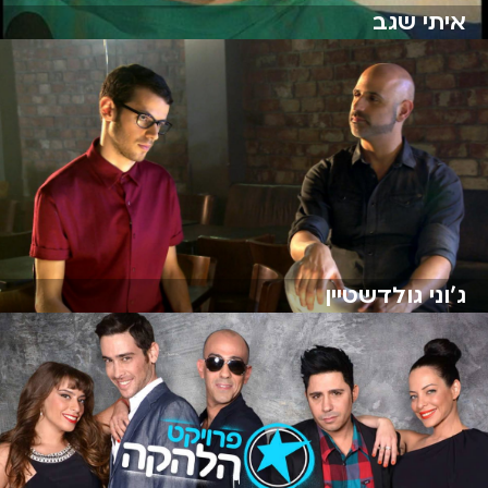
איתי שגב
ג'וני גולדשטיין