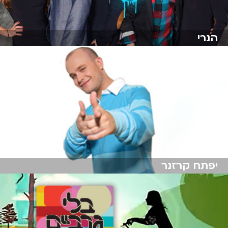
הנרי
יפתח קרזנר