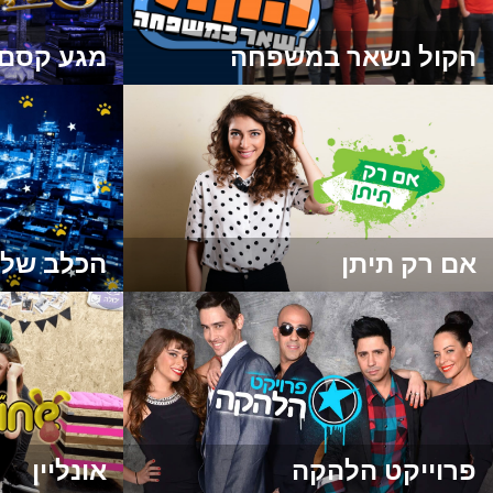
הקול נשאר במשפחה
מגע קסם ע
אם רק תיתן
הכלב של 
פרוייקט הלהקה
אונליין