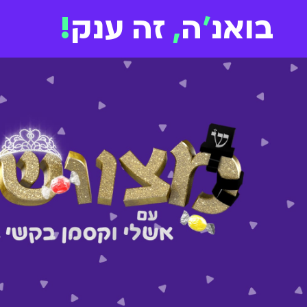
בואנ
'
ה
,
זה ענק
!