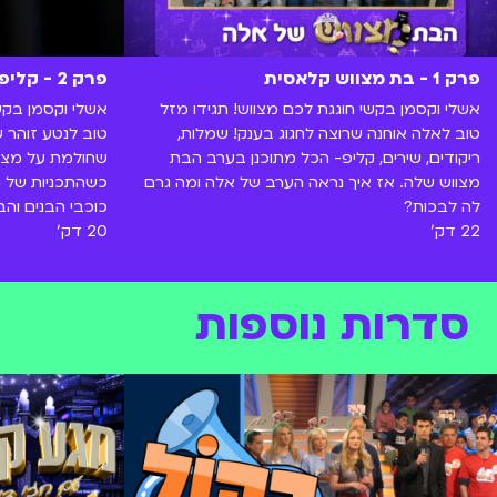
פרק 1 - בת מצווש קלאסית
פרק 2 - קליפ בת מצווה
אשלי וקסמן בקשי חוגגת לכם מצווש! תגידו מזל
אשלי וקסמן בקשי
טוב לאלה אוחנה שרוצה לחגוג בענק! שמלות,
טוב לנטע זוהר 
ריקודים, שירים, קליפ- הכל מתוכנן בערב הבת
שחולמת על מצוו
מצווש שלה. אז איך נראה הערב של אלה ומה גרם
כשהתכניות של 
לה לבכות?
כוכבי הבנים והב
22 דק'
20 דק'
סדרות נוספות