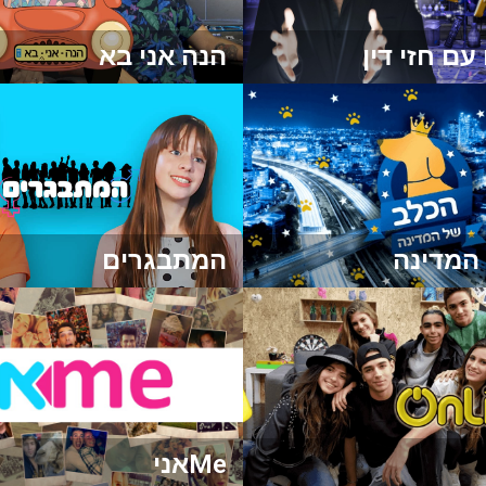
ם חזי דין
הנה אני בא
המדינה
המתבגרים
Meאני