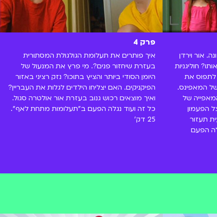
פרק 4
. אור וירדן
איך פותרים את תעלומת הגולגולת המסתורית
תו? חוליגניות
בעזרת שיחזור פנים?. מי פרץ את המנעול של
 לתפוס את
היומן הסודי ביותר והציץ בתוכו? נזק רציני באזור
ל המאפינס.
הפיקניקים. האם יצליחו הילדים לגלות את העבריין?
המאפייה של
ואיך מוצאים רכוש גנוב בעזרת אור אולטרה סגול.
 הפעמון
כל זה ועוד נגלה הפעם ב"תעלומות מתחת לאף".
ת תעזור
25 דק'
לה הפעם