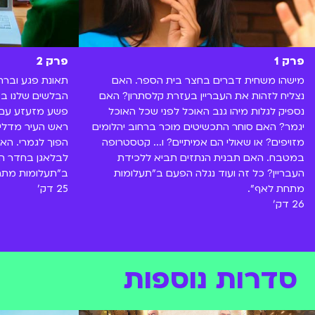
פרק 1
פרק 2
מישהו משחית דברים בחצר בית הספר. האם
תאונת פגע וברח
נצליח לזהות את העבריין בעזרת קלסתרון? האם
הבלשים שלנו בז
נספיק לגלות מיהו גנב האוכל לפני שכל האוכל
פשע מזעזע עם 
יגמר? האם סוחר התכשיטים מוכר ברחוב יהלומים
ראש העיר מדליף 
מזויפים? או שאולי הם אמיתיים? ו... קטסטרופה
הפוך לגמרי. הא
במטבח. האם תבנית הנתזים תביא ללכידת
לבלאגן בחדר הש
העבריין? כל זה ועוד נגלה הפעם ב"תעלומות
ב"תעלומות מתח
מתחת לאף".
25 דק'
26 דק'
סדרות נוספות