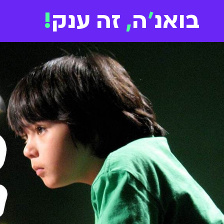
בואנ
'
ה
,
זה ענק
!