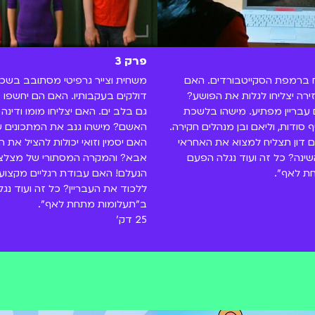
פרק 3
 ברמפת הסקייטבורדים. האם
משחית וצייר גרפיטי מסתובב בשכונה
ירה יצליחו לגלות את הפושע?
דולקים בעקבותיו. האם הם יחשפו או
עבריין מפתיע. מישהו בלשכת
גם בלב ים. האם יצליחו מומו ודינה
סודות, וליאם ובן מנהלים חקירה.
האשם? מישהו גנב את המתכונים ש
ם דון תצליח למצוא את האחראי
האם יסמין וזואי יכולות להציל את 
ינה? כל זה ועוד נגלה הפעם
אבא? והמקרה המסתורי של מצלצל
ת לאף".
הנעלם! האם עבודת רגליים מקצועי
ללכוד את העבריין? כל זה ועוד נג
ב"תעלומות מתחת לאף".
25 דק'