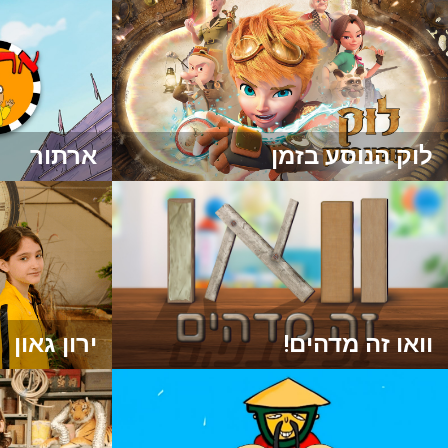
לוק הנוסע בזמן
ארתור
וואו זה מדהים!
ירון גאון