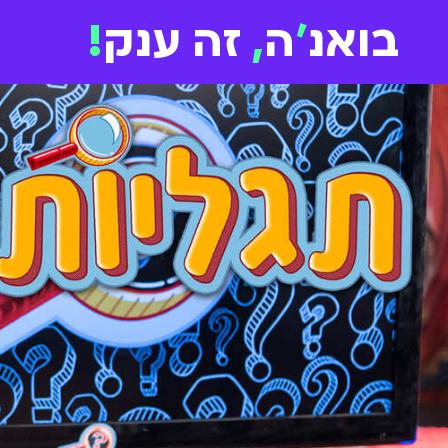
בואנ
'
ה
,
זה ענק
!