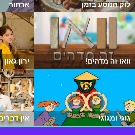
לוק הנוסע בזמן
ארתור
וואו זה מדהים!
ירון גאון
גוגי ומגוגי
אין דברים