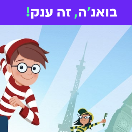
בואנ
'
ה
,
זה ענק
!