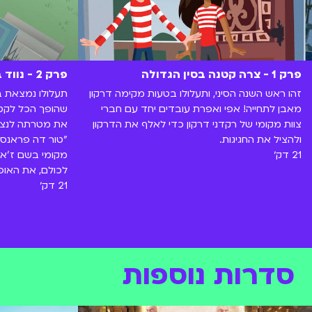
פרק 1 - צרה קטנה בסין הגדולה
פרק 2 - נווד בפריז
זהו ראש השנה הסיני, ותעלולו בטעות מקימה דרקון
תעלולו נמצאת 
מאבן לתחייה! אפי ואפרת עובדים יחד עם חברי
שהופך הכל לקטנ
צוות מקומי של רקדני דרקון כדי לאלף את הדרקון
את מטרתה לנצח 
ולהציל את החגיגות.
"טור דה פראנס")
21 דק׳
מקומי בשם ז'אק
לכולם, את האופנ
21 דק׳
סדרות נוספות