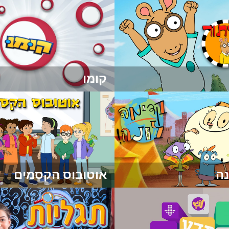
קומו
נה
אוטובוס הקסמים