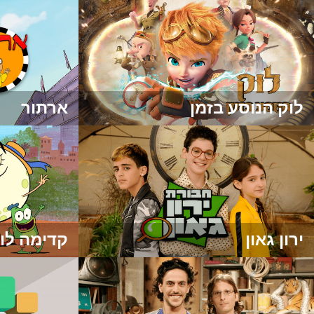
לוק הנוסע בזמן
ארתור
ירון גאון
קדימה לו