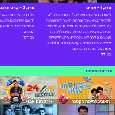
פרק 1 - אחים
פרק 2 - קרב תרנגולים
ליאורה, מורה חדשה לתנ"ך, מגיעה לבי"ס
על רקע היריבות הישנה
חקלאי "בראשית" ונוחתת היישר לזרועותיה
ח' עם היודניקים הקשוח
של כיתה ח'2 הבעייתית. שימי וגיא, תלמידי
מתמודדים אורי וגיא ע
הכיתה, מכינים לה הפתעה שבגללה הם
הבנות.
נענשים בדרך לא שגרתית. ההשתלשלות
22 דק'
מביאה את השניים לקנאה גדולה, ולמבחן
אמת של החברות ביניהם.
22 דק'
סדרות נוספות
האוניברסיטה הקטנה
24/7 תום אבני