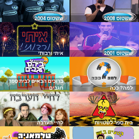
ששטוס 2008
ששטוס 2004
ששטוס 2001
איתי ורבותי
ברוכים הבאים לבית ספר
למה? ככה
חגבים
בית ספר לשטויות
לחיי הערבה