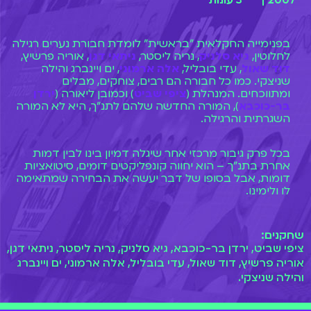
2007 |
3 עונות
בפנימייה החקלאית "בראשית" לומדת חבורת נערים רגילה
לחלוטין,
גיא סלניק
, נריה ליסטר,
ניתאי דגן
, אוריה פרשיץ,
דוד שאול
, עדי בובליל,
אלה ארמוני
, ים ויינברג והילה
שניצקי. כמו כל חבורה הם רבים, צוחקים, מבלים
ומתווכחים. המנהלת (
ציפי שביט
) וכמובן ליאורה (
ירדן
בר-כוכבא
), המורה החדשה שלהם לתנ"ך, היא לא המורה
השגרתית והרגילה.
בכל פרק גיבור מרכזי אחר שיגלה דמיון בינו לבין דמות
אחרת בתנ"ך – הוא יחווה קונפליקטים דומים, סיטואציות
דומות, אבל בסופו של דבר יעשה את הבחירה שמתאימה
לו ולימינו.
שחקנים:
ציפי שביט, ירדן בר-כוכבא, גיא סלניק, נריה ליסטר, ניתאי דגן,
אוריה פרשיץ, דוד שאול, עדי בובליל, אלה ארמוני, ים ויינברג
והילה שניצקי.