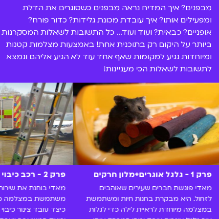
מבפנים? איך המדיח נראה מבפנים כשסוגרים את הדלת
ומפעילים אותו? איך עובדת מכונת גלידות? כדור פורח?
אופניים? כבאית? ועוד ועוד... כל התשובות לשאלות המסקרנות
ביותר על היקום רק בתוכנית אחת! באמצעות מצלמות קטנות
ומיוחדות נגיע למקומות שאף אחד עוד לא הגיע אליהם ונמצא
לתשובות לשאלות הכי מעניינות!
פרק 1 - גלגל אוגרים+מלון חרקים
פרק 2 - רכב כיבוי אש+מחזירי אור
מאדי פוגשת חברים שעירים שאוהבים
מאדי בוחנת את שירותי
לזחול. היא מבקרת בחנות חיות ומשתמשת
משתמשת במצלמה מיו
במצלמה מיוחדת לראיית לילה כדי לגלות
כיצד עובד צינור כיבו