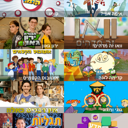
איפה אפי?
קומו
וואו זה מדהים!
ירון גאון
קדימה לונה
אוטובוס הקסמים
גוגי ומגוגי
אין דברים כאלה