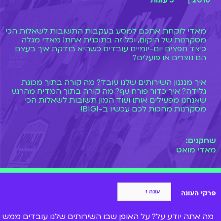
2016 |
3 עונות
מאדי לוקחת אתכם למסע בעקבות התשובות לשאלות הכי
מסקרנות של היקום, וכל זה בתוכנית אחת! מאדי מגלה
כיצד חפצים יום-יומיים עובדים כשהיא בודקת איך בעצם
הם נוצרים או פועלים?
איך מנגנון השירותים שלנו עובד? מה קורה בתוך מכונת
גלידה? איך כדור פורח עף? מה קורה בתוך המדיח מהרגע
שאנחנו מפעילים אותו ועוד המון תשובות לשאלות הכי
מסקרנות מחכות לכם עכשיו ב-BIGI!
שחקנים:
מאדי מואט
פרקי העונה
מה אתה יודע על? על האופן שבו השירותים שלנו עובדים ממש