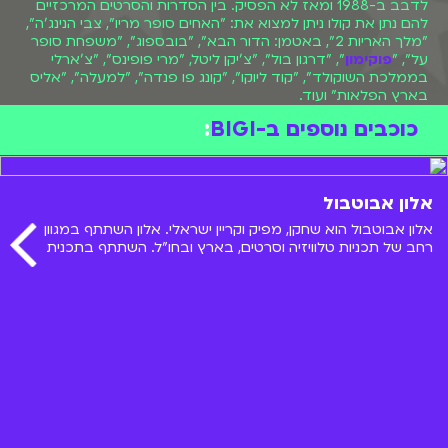
לדבב ב-1988 ומאז לא הפסיק. בין הסדרות והסרטים המרכזיים
להם נתן את קולו ניתן למצוא את: "האחים סופר מריו", צבי הנינג'ה",
"מלך האריות 2", באטמן: הדור הבא", "בובספוג", "משפחת סופר
על", "
פוקימון
", "דרגון בול", "צ'יקן ליטל, "מרי פופינס", "צ'ארלי
בממלכת השוקולד", "קוד ליוקו", "קונג פו פנדה", "למעלה", "אליס
בארץ הפלאות" ועוד.
כוכבים נוספים ב-BIGI
:
אלון אבוטבול
אלון אבוטבול הוא שחקן, מפיק וקריין ישראלי. אלון השתתף במגוון
רחב של תכניות טלוויזיה וסרטים, בארץ ובחו"ל. השתתף בתכנית
"אלכס בעד ונגד" ששודרה בערוץ הילדים. בואו להכיר אותו מקרוב!