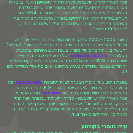
שנה מאוחר יותר שיחק בתוכנית הטלוויזיה "תופסים ראש". ב-1992
הופיע בסדרה "עניין של זמן" ושנה מאוחר יותר שיחק בסדרת
הטלוויזיה "לא כולל שירות" לצד אחיו, טל מסרי. ב-1994 החל
לשחק בסדרת הטלוויזיה "תלויים באוויר". התוכניות הבולטות בהן
השתתף בתחילת הקריירה שלו היו: "ג'ינג'י", "שלום לבן דודי",
"המכון" ו"פפראצי".
בשנת 2006 ו-2007 שיחק בעונות השלישית והרביעית של "השיר
שלנו". לאחר מכן השתתף בין היתר גם בסדרות "פולישוק", "הבורר",
"השועלים", ו"החברים של נאור". בשנת 2011 השתתף בתוכנית
הטלוויזיה "
בית ספר למכשפים
" של ערוץ לוגי שזמינה לצפייה
ישירה גם ב-BIGI. בשנת 2014 חזר אל מסך הטלוויזיה עם התוכנית
"היהודים באים" ששודרה בערוץ הראשון (כיום בתאגיד השידור כאן
11).
בשנת 2014 עידו מוסרי הצטרף לצוות התוכנית "
הפרעת קשב
" של
ערוץ הילדים, שזמינה לצפייה ישירה גם ב-BIGI. בכל פרק הוא
התארח וגילם דמויות שונות לצידו של
שחר חסון
, מנחה התוכנית.
שנה מאוחר יותר שיחק במיני-סדרה "חשודה". באותה שנה החל
לשחק בסדרה "חברות". שנתיים מאוחר יותר הצטרף אל תוכנית
הבידור "הכל הולך". בשנים האחרונות שיחק ב: "הנחלה", "מדינת
הגמדים", "היהודים באים" ועוד.
עידו מוסרי בקולנוע