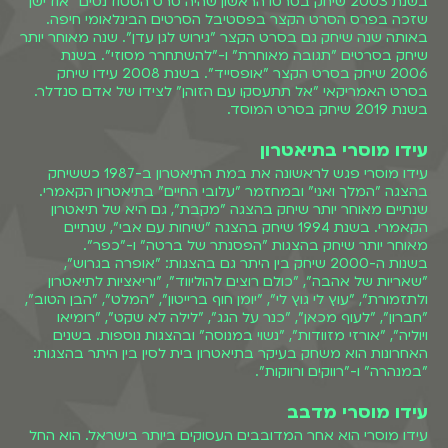
בשנת 2003 שיחק בסרטו הראשון שהיה סרט הסטודנטים "אודישן"
שזכה בפרס הסרט הקצר בפסטיבל הסרטים הבינלאומי חיפה.
באותה שנה שיחק גם בסרט הקצר "גירוש לגן עדן". שנה מאוחר יותר
שיחק בסרטים "תגובה מאוחרת" ו-"להשתחרר מסוזי". בשנת
2006 שיחק בסרט הקצר "אופסייד". בשנת 2008 עידו שיחק
בסרט האמריקאי "אל תתעסקו עם הזוהן" לצידו של אדם סנדלר.
בשנת 2019 שיחק בסרט המוסד.
עידו מוסרי בתיאטרון
עידו מוסרי פגש לראשונה את במת התיאטרון ב-1987 כששיחק
בהצגה "המלך ואני" ובמחזמר "עלובי החיים" בתיאטרון הקאמרי.
שנתיים מאוחר יותר שיחק בהצגה "מקבת", גם היא של תיאטרון
הקאמרי. בשנת 1994 שיחק בהצגה "שיחות עם אבי", שנתיים
מאוחר יותר שיחק בהצגות "הפסנתר של ברטה" ו-"כפר".
בשנות ה-2000 שיחק בין היתר גם בהצגות: "אופרה בגרוש",
"שאריות של אהבה", "כולם רוצים להוליווד", "וריאציות לתיאטרון
ולתזמורת", "עוץ לי גוץ לי", "יומן חוף ברייטון", "המלט", "הבן הטוב",
"חברון", "לעוף מכאן", "כנר על הגג", "לילה לא שקט", "רומיאו
ויוליה", "אורזי מזוודות", "נשוי במנוסה" ובהצגות נוספות. בשנים
האחרונות הוא משחק בעיקר בתיאטרון בית לסין בין היתר בהצגות:
"במנהרה" ו-"רווקים ורווקות".
עידו מוסרי מדבב
עידו מוסרי הוא אחר המדובבים העסוקים ביותר בישראל. הוא החל