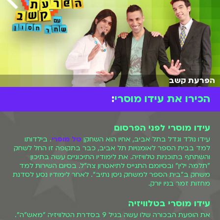
הפרעת קשב
הכירו את עידו מוסרי
:
עידו מוסרי לפני הפרסום
עידו נולד וגדל בתל אביב, אחיו הוא השחקן
טל מוסרי
. בילדותו
למד בבית הספר לאומנויות תל אביב, כבר בתקופה זו החל לשחק
והשתתף בתוכניות טלוויזיה. את לימודיו התיכוניים עשה בתיכון
"תלמה ילין" ובסיומם התגייס לתיאטרון צה"ל. בסיום השירות למד
משחק ב"בית הספר למשחק ניסן נתיב". לאחר לימודיו נסע לסדנת
מחזות זמר בניו יורק.
עידו מוסרי בטלוויזיה
את הופעת הבכורה שלו עשה בגיל 9 בסדרת הטלוויזיה "מאש"ה".