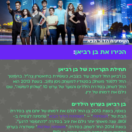
השמיניה הדור הבא
הכירו את בן רביאן
:
תחילת הקריירה של בן רביאן
בן רביאן החל לשחק עוד בצבא, כששירת בתיאטרון צה"ל. בהמשך
החל ללמוד משחק בסטודיו למשחק ניסן נתיב. בשנת 2013 הוא
החל לשחק בסדרת הילדים והנוער של ערוץ 10 "שולחן לשישה", שם
גילם את דמותו של ירין.
בן רביאן בערוץ הילדים
בנוסף, בשנת 2013 בן החל לגלם את דמותו של יותם וויץ בסדרת
הבת של "
השמיניה
" – "
השמיניה הדור הבא
" שזמינה לצפייה ב-
BIGI. שנה מאוחר יותר גילם את יניב בסדרה "להתמסר לרגע".
בשנת 2014 החל לשחק בסדרה "
משפחה שולטת
" ששדורה בערוץ