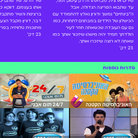
שירים ארצית. מבחינתו זה רק עיסוק זמני,
שיר חדש: שיר שהם יכתב
עד שתבוא הפריצה הגדולה. אבל
אותו בעצמם. דווקא כ
ה"בינתיים" נמשך ודורון נאלץ להתמודד עם
ברצינות והשיר מתקבל
הכישלון של הילדים במבחנים לתחרות, כמו
דבר, דורון מקבל הצ
גם עם העובדה שכשאתה חוזר לעיר
מתוכנית טלוויזיה בפרי
הולדתך תמיד יהיה מישהו שיזכור אותך כמו
23 דק'
שאתה לא רוצה שיזכרו אותך.
23 דק'
סדרות נוספות
האוניברסיטה הקטנה
24/7 תום אבני