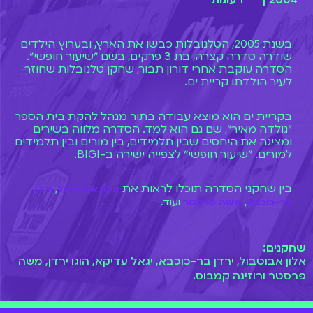
2004 |
1 עונות
בשנת 2005, הטלנובלות כבשו את הארץ, ובערוץ הילדים
שודרה סדרה קצרה, בת 3 פרקים, בשם ״שיעור חופשי״.
הסדרה עוקבת אחרי דורון תבור, שחקן טלנובלות שחוזר
לעיר הולדתו קריית ים.
בקריית ים הוא מוצא עבודה בתור מנהל להקת בית הספר
״גולדה מאיר״, שם גם הוא למד. הסדרה מלווה בשירים
ומציגה את היחסים שבין תלמידים, בין מורים ובין תלמידים
למורים. ״שיעור חופשי״ לצפייה ישירה ב-BIGI.
בין שחקני הסדרה תוכלו לראות את
אלון אבוטבול
,
ירדן
בר-כוכבא
,
משה פרסטר
ועוד.
שחקנים:
אלון אבוטבול, ירדן בר-כוכבא, יגאל עדיקא, הוגו ירדן, משה
פרסטר ורוזינה קמבוס.