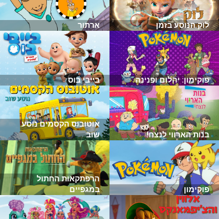
לוק הנוסע בזמן
ארתור
פוקימון: יהלום ופנינה
בייבי בוס
אוטובוס הקסמים נוסע
בנות הארווי לנצח!
שוב
הרפתקאות החתול
פוקימון
במגפיים