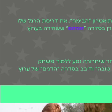
חק במחזה "אוליבר טוויסט" בתיאטרון "הבימה". את דריסת הרגל שלו
זומזום
" ששודרה בערוץ
. לאחר שיחרורה נסע ללמוד משחק
". בשנת 2014 שיחק בסדרה "משפחה טובה" ודיבב בסדרה "הדגים" של ערוץ