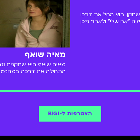
שחקן. הוא החל את דרכו
יה "אח שלי" ולאחר מכן
רטים וסדרות טלוויזיה, בין
 היא "גאליס", בה לוהק
ידו של אודי קורמן, "חבר
". בן שיחק בעונה הרביעית
מאיה שואף
גאליס.
מאיה שואף היא שחקנית וז
התחילה את דרכה במחזמר "
מיוזיקל". בין תפקידיה הבו
ב"אלכס בעד ונגד" - סדרת
נערה תיכוניסטית שזמינה לצ
עכשיו ב-BIGI.
הצטרפות ל-BIGI