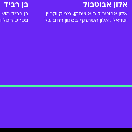
אלון אבוטבול
בן רביד
אלון אבוטבול הוא שחקן, מפיק וקריין
בן רביד הוא 
ישראלי. אלון השתתף במגוון רחב של
בסרט הטלוויז
תכניות טלוויזיה וסרטים, בארץ ובחו"ל.
לוהק למגוון ס
השתתף בתכנית "אלכס בעד ונגד"
הבולטות שבהן
ששודרה בערוץ הילדים. בואו להכיר
בן רביד לתפק
אותו מקרוב!
בצוות טורינו
והחמישית של 