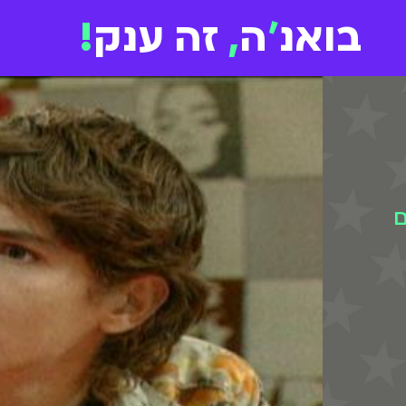
בואנ
'
ה
,
זה ענק
!
ם