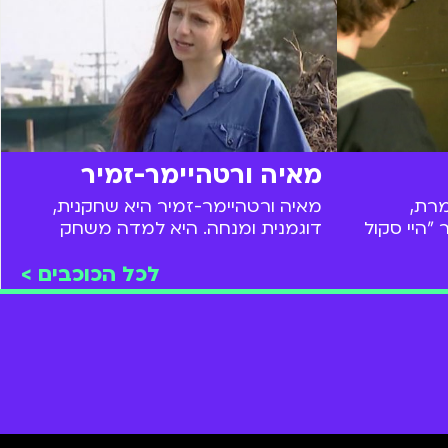
מאיה ורטהיימר-זמיר
מרת,
מאיה ורטהיימר-זמיר היא שחקנית,
היי סקול
דוגמנית ומנחה. היא למדה משחק
לטים שיחקה
ב"סטודיו למשחק ניסן נתיב" גילמה
לכל הכוכבים >
 דרמה על
בעבר את תפקידה של הדס בסדרת
פייה ישירה
הדרמה המצליחה לנוער- "אליפים"
ששודרה בערוץ הילדים. "אליפים"
זמינה לצפייה ישירה בכל זמן ב-BIGI.