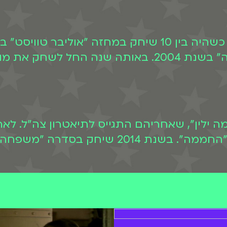
ידין גולדמן התחיל את דרכו מוקדם. כבר כשהיה בין 10 שי
את מורן בסדרה "
כון "תלמה ילין", שאחריהם התגייס לתיאטרון צה"ל
בניו-יורק. כשחזר התחיל לשחק בסדרה "החממה