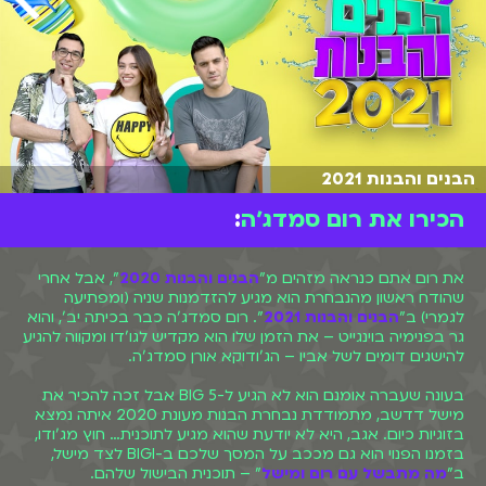
הבנים והבנות 2021
הכירו את רום סמדג׳ה
:
את רום אתם כנראה מזהים מ"
הבנים והבנות 2020
", אבל אחרי
שהודח ראשון מהנבחרת הוא מגיע להזדמנות שניה (ומפתיעה
לגמרי) ב"
הבנים והבנות 2021
". רום סמדג'ה כבר בכיתה יב', והוא
גר בפנימיה בוינגייט – את הזמן שלו הוא מקדיש לגו'דו ומקווה להגיע
להישגים דומים לשל אביו – הג'ודוקא אורן סמדג'ה.
בעונה שעברה אומנם הוא לא הגיע ל-BIG 5 אבל זכה להכיר את
מישל דדשב, מתמודדת נבחרת הבנות מעונת 2020 איתה נמצא
בזוגיות כיום. אגב, היא לא יודעת שהוא מגיע לתוכנית… חוץ מג'ודו,
בזמנו הפנוי הוא גם מככב על המסך שלכם ב-BIGI לצד מישל,
ב"
מה מתבשל עם רום ומישל
" – תוכנית הבישול שלהם.