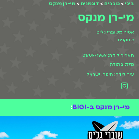
ביגי
>
כוכבים
>
דוגמנים
>
מי-רן מנקס
מי-רן מנקס
אסיה משוברי גלים
שחקנית
תאריך לידה: 01/09/1989
מזל: בתולה
עיר לידה: חיפה, ישראל
מי-רן מנקס ב-BIGI
: