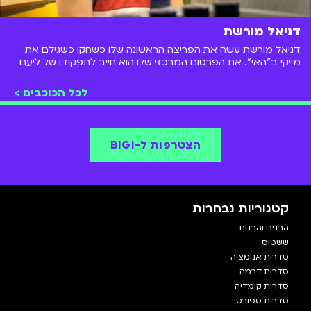
דניאל מורשת
דניאל מורשת עשה את הפריצה הראשונה שלו כשחקן כשגילם את
מייקי ב"האי". את הפרסום המרכזי שלו הוא חייב לתפקידו של ליעם
בן בסט בסדרת הילדים והנוער האהובה "גאליס". מאז הספיק לשחק
בסדרות נוספות ולככב על במות ברחבי הארץ.
לכל הכוכבים >
הצטרפות ל-BIGI
קטגוריות נבחרות
הבנים והבנות
ששטוס
סדרות אנימציה
סדרות דרמה
סדרות קומדיה
סדרות ספורט