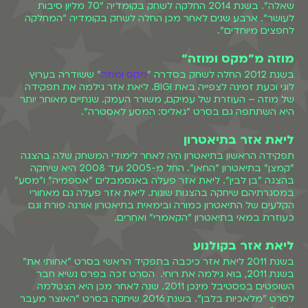
שאלה". בשנת 2014 החלקה לשחק בקומדיה "70 מליון סיבות
לעושר". ארבע שנים לאחר מכן החלה לשחק בקומדיה "המחלקה
לחפצים מיוחדים".
מוזה מ״מקס ומוזה״
בשנת 2012 החלה לשחק בסדרה "
מקס ומוזה
" ששודרה בערוץ
לוגי וכעת זמינה לצפייה באת BIGI. ליאת אזר גילמה את תפקידה
של מוזה – העוזרת של עמיקם, משורר העמק. שנתיים מאוחר יותר
היא השתתפה גם בסרט "גאליס: המסע לאסטרה".
ליאת אזר בתיאטרון
תפקידה הראשון בתיאטרון היה לאחר לימודי המשחק שלה בהצגה
"קמצן" בתיאטרון "החאן". החל מ-2005 ועד 2008 היא שיחקה
בהצגה "בן לבין". ליאת אזר פעלה באנסמבלים "אספמיה" ו"מסע"
במסגרתיהם שיחקה בהצגות שונות. ליאת אזר פעלה גם מאחורי
הקלעים של התיאטרון כמורה ובימאית בתיאטרון אורנה פורת וגם
כעוזרת במאי בתיאטרון "הקאמרי" ואחרים.
ליאת אזר בקולנוע
בשנת 2011 ליאת אזר כיכבה בתפקיד הראשי בסרט "אחותי את"
בשנת 2011, בוא גילמה את רוחי. הסרט זכה בפרס נשיא חבר
השופטים בפסטיבל מינכן 2011. שנה לאחר מכן היא הצטלמה
לסרט "מלאכיות בלבן". בשנת 2016 שיחקה בסרט "האוצר מעבר