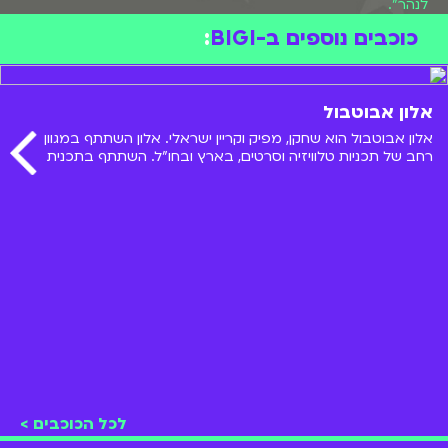
לנהר".
כוכבים נוספים ב-BIGI
:
אלון אבוטבול
אלון אבוטבול הוא שחקן, מפיק וקריין ישראלי. אלון השתתף במגוון
רחב של תכניות טלוויזיה וסרטים, בארץ ובחו"ל. השתתף בתכנית
"אלכס בעד ונגד" ששודרה בערוץ הילדים. בואו להכיר אותו מקרוב!
לכל הכוכבים >